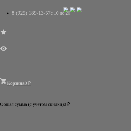
8 (925) 189-13-57
с 10 до 20




ГЛАВНАЯ

МАГАЗИН
АРТ-САЛОН
О НАС
ДОСТАВКА
КОНТАКТЫ
СТАТЬИ

Корзина
0
₽

Категории
АКЦИИ И РАСПРОДАЖИ
Общая сумма (с учетом скидки)
0
₽
БУМАГА
КИСТИ
ТУШЬ И КРАСКИ
АКСЕССУАРЫ
ГОТОВЫЕ ФОРМЫ