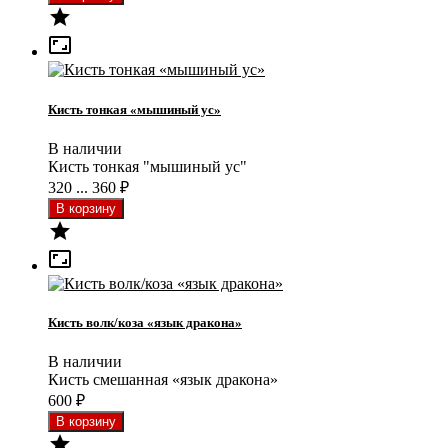


Кисть тонкая «мышиный ус»
В наличии
Кисть тонкая "мышиный ус"
320 ... 360
₽


Кисть волк/коза «язык дракона»
В наличии
Кисть смешанная «язык дракона»
600
₽
