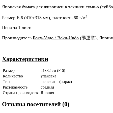
Японская бумага для живописи в техники суми-э (суйбо
2
Размер F-6 (410x318 мм), плотность 60 г/м
.
Цена за 1 лист.
Производитель
Боку-Ундо / Boku-Undo
(墨運堂), Япония
Характеристики
Размер
41x32 см (F-6)
Количество
упаковка
Тип
шенсюань (сырая)
Растекаемость
средняя
Страна производства
Япония
Отзывы посетителей (
0
)