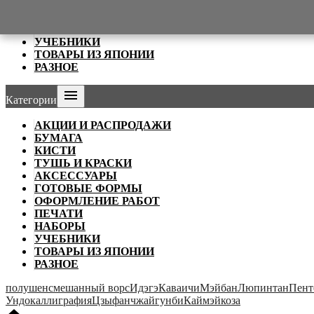
ОФОРМЛЕНИЕ РАБОТ
ПЕЧАТИ
НАБОРЫ
УЧЕБНИКИ
ТОВАРЫ ИЗ ЯПОНИИ
РАЗНОЕ

Категории
АКЦИИ И РАСПРОДАЖИ
БУМАГА
КИСТИ
ТУШЬ И КРАСКИ
АКСЕССУАРЫ
ГОТОВЫЕ ФОРМЫ
ОФОРМЛЕНИЕ РАБОТ
ПЕЧАТИ
НАБОРЫ
УЧЕБНИКИ
ТОВАРЫ ИЗ ЯПОНИИ
РАЗНОЕ
полушен
смешанный ворс
Идэгэ
Каваичи
Мэйбан
Люпинтан
Пент
Ундо
каллиграфия
Цзыфанчжай
гунби
Каймэй
коза