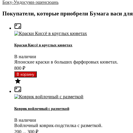
Боку-Ундо
суми-э
шенсюань
Покупатели, которые приобрели Бумага васи для 

Краски Киссё в круглых кюветах
В наличии
Японские краски в больших фарфоровых кюветах.
800
₽


Коврик войлочный с разметкой
В наличии
Войлочный коврик-подстилка с разметкой.
200 ... 300
₽