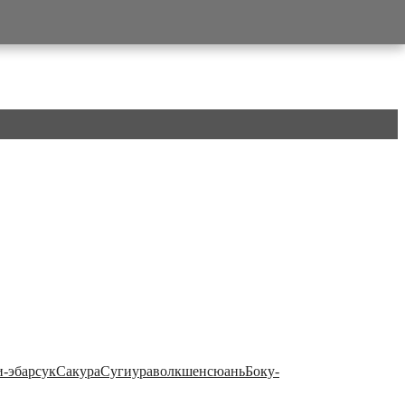
и-э
барсук
Сакура
Сугиура
волк
шенсюань
Боку-