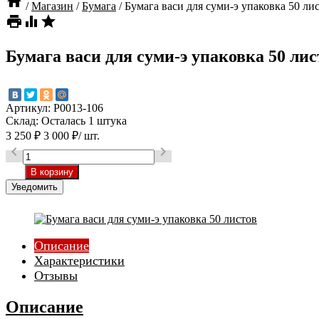

/
Магазин
/
Бумага
/
Бумага васи для суми-э упаковка 50 ли



Бумага васи для суми-э упаковка 50 лис
Артикул:
P0013-106
Склад:
Осталась 1 штука
3 250
₽
3 000
₽
/ шт.


Уведомить
Описание
Характеристики
Отзывы
Описание