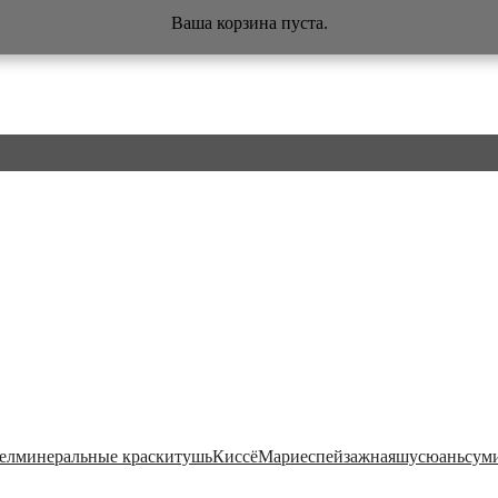
Ваша корзина пуста.
ел
минеральные краски
тушь
Киссё
Мариес
пейзажная
шусюань
сум