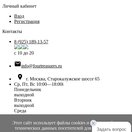
Личный кабинет
Вход
Регистрация
Контакты
8 (925) 189-13-57
с 10 до 20

info@fourtreasures.ru

г. Москва, Старокалужское шоссе 65
Ср, Пт, Вс 10:00—18:00
i
Понедельник
выходной
Вторник
выходной
Среда
10:00 — 18:00
Четверг
Этот сайт использует файлы cookies и сервисы сбора
выходной
технических данных посетителей для обеспечения
Задать вопрос
Пятница