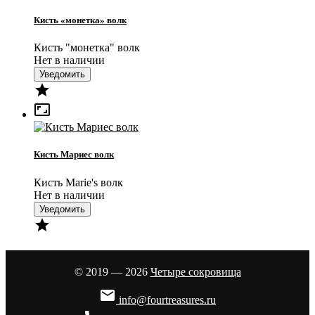
Кисть «монетка» волк
Кисть "монетка" волк
Нет в наличии
Уведомить


Кисть Мариес волк
Кисть Marie's волк
Нет в наличии
Уведомить

© 2019 — 2026
Четыре сокровища

info@fourtreasures.ru