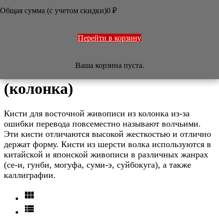
ОФОРМЛЕНИЕ РАБОТ
Общая сумма (с учетом скидки)
0
₽
ПЕЧАТИ
НАБОРЫ
УЧЕБНИКИ
ТОВАРЫ ИЗ ЯПОНИИ
Перейти в корзину
РАЗНОЕ
Ваша корзина пуста.
​Кисти из шерсти волка
(колонка)
Кисти для восточной живописи из колонка из-за
ошибки перевода повсеместно называют волчьими.
Эти кисти отличаются высокой жесткостью и отлично
держат форму. Кисти из шерсти волка используются в
китайской и японской живописи в различных жанрах
(се-и, гунби, могуфа, суми-э, суйбокуга), а также
каллиграфии.

