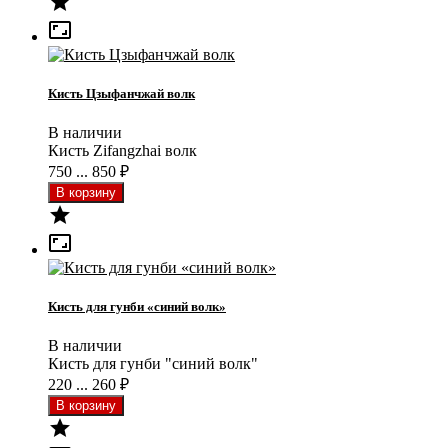


Кисть Цзыфанчжай волк
В наличии
Кисть Zifangzhai волк
750 ... 850
₽


Кисть для гунби «синий волк»
В наличии
Кисть для гунби "синий волк"
220 ... 260
₽
