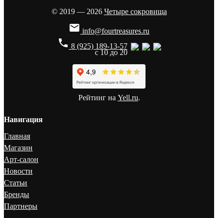
© 2019 — 2026
Четыре сокровища

info@fourtreasures.ru
phone
8 (925) 189-13-57
с 10 до 20
Рейтинг на
Yell.ru
.
Навигация
Главная
Магазин
Арт-салон
Новости
Статьи
Бренды
Партнеры