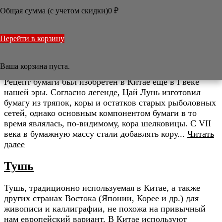
Общая сумма (с учетом скидки)

0
₽
/
Статьи
Статьи
Перейти в корзину
Бумага
Ваша корзина пуста.
Рецепт бумаги был изобретен в Китае еще в I веке
нашей эры. Согласно легенде, Цай Лунь изготовил
бумагу из тряпок, коры и остатков старых рыболовных
сетей, однако основным компонентом бумаги в то
время являлась, по-видимому, кора шелковицы. С VII
века в бумажную массу стали добавлять кору...
Читать
далее
Тушь
Тушь, традиционно используемая в Китае, а также
других странах Востока (Японии, Корее и др.) для
живописи и каллиграфии, не похожа на привычный
нам европейский вариант. В Китае используют