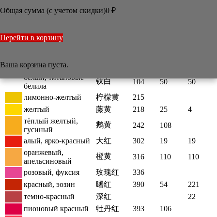
Общая сумма (с учетом скидки)

0
₽
/
Статьи
/
Сравнение красок
Сравнение красок
Перейти в корзину
На
Цвет
Название
Мариес
Мэйбан
Сакура
Ваша корзина пуста.
китайском
белый, титановые
钛白
104
50
50
белила
лимонно-желтый
柠檬黄
215
желтый
藤黄
218
25
4
тёплый желтый,
鹅黄
242
108
гусиный
алый, ярко-красный
大红
302
19
19
оранжевый,
橙黄
316
110
110
апельсиновый
розовый, фуксия
玫瑰红
336
красный, эозин
曙红
390
54
221
темно-красный
深红
22
пионовый красный
牡丹红
393
106