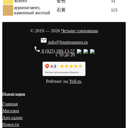
золото
金色
51
аурипигмент,
石黄
115
каменный желтый
© 2019 — 2026
Четыре сокровища

info@fourtreasures.ru
phone
8 (925) 189-13-57
с 10 до 20
Рейтинг на
Yell.ru
.
Навигация
Главная
Магазин
Арт-салон
Новости