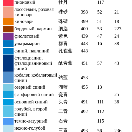
пионовый
牡丹
117
лососевый, розовая
硃砂
398
52
21
киноварь
киноварь
硃磦
399
51
18
бордовый, кармин
胭脂
400
53
223
фиолетовый
紫色
439
47
24
ультрамарин
群青
443
16
38
синий, павлиний
孔雀蓝
448
фталоцианин,
酞青蓝
фталоцианиновый
451
57
43
синий
кобальт, кобальтовый
钴蓝
453
синий
озерный синий
湖蓝
455
13
фарфоровый синий
瓷青
25
основной синий
头青
491
111
36
голубой, второй
二青
492
112
синий
темно-лазурный
石青
115
нежно-голубой,
三青
493
56
236