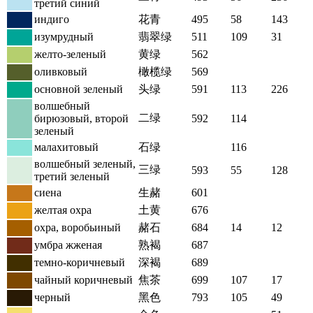
третий синий
индиго
花青
495
58
143
изумрудный
翡翠绿
511
109
31
желто-зеленый
黄绿
562
оливковый
橄榄绿
569
основной зеленый
头绿
591
113
226
волшебный
二绿
бирюзовый, второй
592
114
зеленый
малахитовый
石绿
116
волшебный зеленый,
三绿
593
55
128
третий зеленый
сиена
生赭
601
желтая охра
土黄
676
охра, воробьиный
赭石
684
14
12
умбра жженая
熟褐
687
темно-коричневый
深褐
689
чайный коричневый
焦茶
699
107
17
черный
黑色
793
105
49