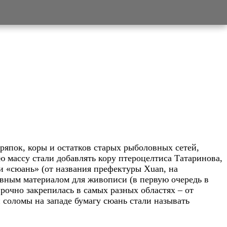
тряпок, коры и остатков старых рыболовных сетей,
ю массу стали добавлять кору птероцелтиса Татаринова,
и «сюань» (от названия префектуры Xuan, на
овным материалом для живописи (в первую очередь в
прочно закрепилась в самых разных областях – от
й соломы на западе бумагу сюань стали называть