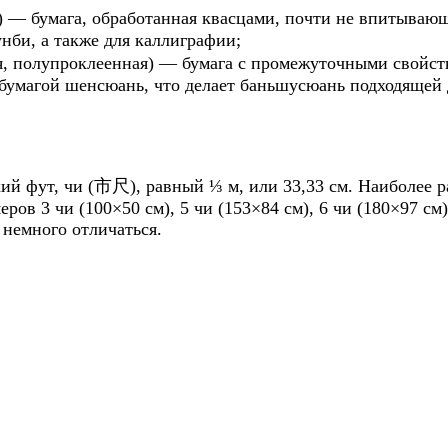
— бумага, обработанная квасцами, почти не впитывающа
нби, а также для каллиграфии;
 полупроклеенная) — бумага с промежуточными свойст
 бумагой шенсюань, что делает баньшусюань подходящей 
й фут, чи (市尺), равный ⅓ м, или 33,33 см. Наиболее р
ров 3 чи (100×50 см), 5 чи (153×84 см), 6 чи (180×97 см
 немного отличаться.