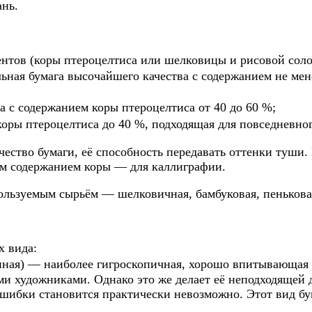
ань.
нтов (коры птероцелтиса или шелковицы и рисовой солом
ная бумага высочайшего качества с содержанием не мене
 с содержанием коры птероцелтиса от 40 до 60 %;
коры птероцелтиса до 40 %, подходящая для повседневно
чество бумаги, её способность передавать оттенки туши
им содержанием коры — для каллиграфии.
льзуемым сырьём — шелковичная, бамбуковая, пеньковая
х вида:
ая) — наиболее гигроскопичная, хорошо впитывающая вл
и художниками. Однако это же делает её неподходящей 
ошибки становится практически невозможно. Этот вид бум