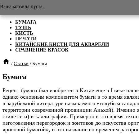
Ваша корзина пуста.

Статьи
БУМАГА
ТУШЬ
КИСТЬ
ПЕЧАТИ
КИТАЙСКИЕ КИСТИ ДЛЯ АКВАРЕЛИ
СРАВНЕНИЕ КРАСОК

/
Статьи
/
Бумага
Бумага
Рецепт бумаги был изобретен в Китае еще в I веке наше
однако основным компонентом бумаги в то время являла
в зарубежной литературе называемого «голубым сандало
территории современной провинции Аньхой). Именно эт
стиле се-и) и каллиграфии. Примерно в это время техно
изготовления перегородок и зонтиков до искусства ори
«рисовой бумагой», и это название со временем распро