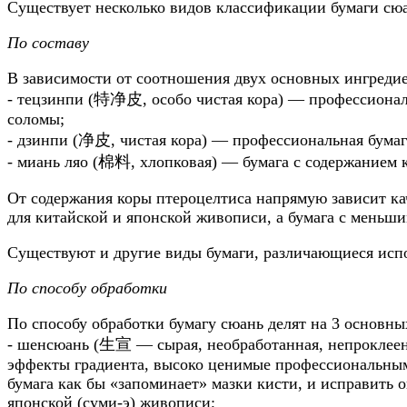
Существует несколько видов классификации бумаги сю
По составу
В зависимости от соотношения двух основных ингредие
- тецзинпи (特净皮, особо чистая кора) — профессиональ
соломы;
- дзинпи (净皮, чистая кора) — профессиональная бумага
- миань ляо (棉料, хлопковая) — бумага с содержанием 
От содержания коры птероцелтиса напрямую зависит ка
для китайской и японской живописи, а бумага с меньш
Существуют и другие виды бумаги, различающиеся испо
По способу обработки
По способу обработки бумагу сюань делят на 3 основны
- шенсюань (生宣 — сырая, необработанная, непроклеенн
эффекты градиента, высоко ценимые профессиональным
бумага как бы «запоминает» мазки кисти, и исправить 
японской (суми-э) живописи;