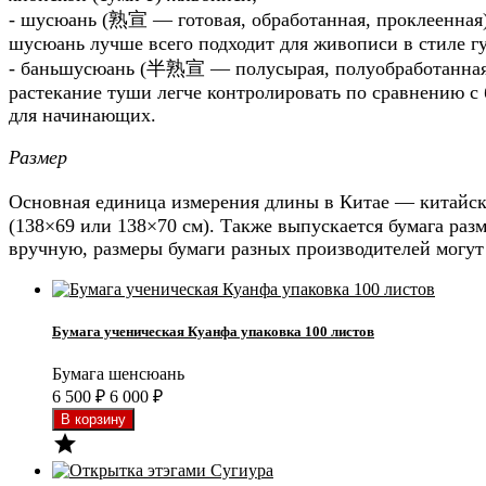
- шусюань (熟宣 — готовая, обработанная, проклеенная) 
шусюань лучше всего подходит для живописи в стиле гу
- баньшусюань (半熟宣 — полусырая, полуобработанная,
растекание туши легче контролировать по сравнению с
для начинающих.
Размер
Основная единица измерения длины в Китае — китайски
(138×69 или 138×70 см). Также выпускается бумага разме
вручную, размеры бумаги разных производителей могут
Бумага ученическая Куанфа упаковка 100 листов
Бумага шенсюань
6 500
₽
6 000
₽
