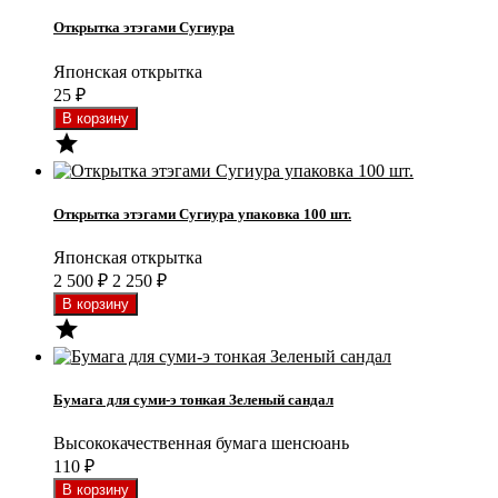
Открытка этэгами Сугиура
Японская открытка
25
₽

Открытка этэгами Сугиура упаковка 100 шт.
Японская открытка
2 500
₽
2 250
₽

Бумага для суми-э тонкая Зеленый сандал
Высококачественная бумага шенсюань
110
₽