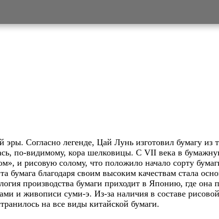
й эры. Согласно легенде, Цай Лунь изготовил бумагу из 
сь, по-видимому, кора шелковицы. С VII века в бумажну
м», и рисовую солому, что положило начало сорту бумаг
а бумага благодаря своим высоким качествам стала осн
логия производства бумаги приходит в Японию, где она 
гами и живописи суми-э. Из-за наличия в составе рисово
странилось на все виды китайской бумаги.