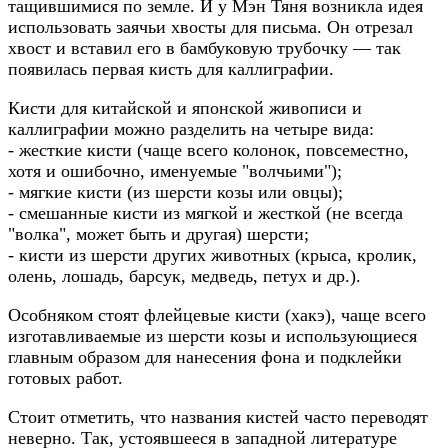
тащившимися по земле. И у Мэн Тяня возникла идея
использовать заячьи хвосты для письма. Он отрезал
хвост и вставил его в бамбуковую трубочку — так
появилась первая кисть для каллиграфии.
Кисти для китайской и японской живописи и
каллиграфии можно разделить на четыре вида:
- жесткие кисти (чаще всего колонок, повсеместно,
хотя и ошибочно, именуемые "волчьими");
- мягкие кисти (из шерсти козы или овцы);
- смешанные кисти из мягкой и жесткой (не всегда
"волка", может быть и другая) шерсти;
- кисти из шерсти других животных (крыса, кролик,
олень, лошадь, барсук, медведь, петух и др.).
Особняком стоят флейцевые кисти (хакэ), чаще всего
изготавливаемые из шерсти козы и использующиеся
главным образом для нанесения фона и подклейки
готовых работ.
Стоит отметить, что названия кистей часто переводят
неверно. Так, устоявшееся в западной литературе