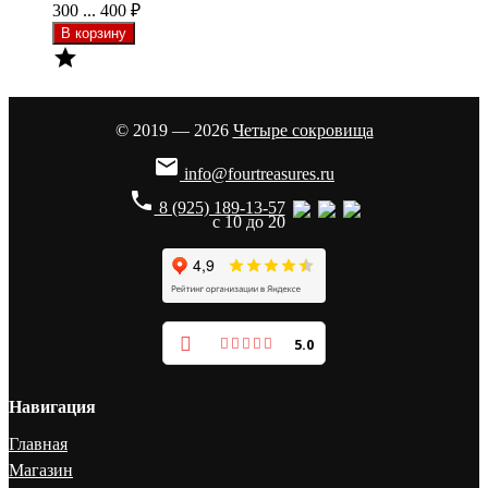
300 ... 400
₽

© 2019 — 2026
Четыре сокровища

info@fourtreasures.ru
phone
8 (925) 189-13-57
с 10 до 20
5.0
Навигация
Главная
Магазин