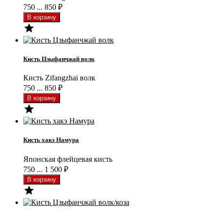
750 ... 850
₽

Кисть Цзыфанчжай волк
Кисть Zifangzhai волк
750 ... 850
₽

Кисть хакэ Намура
Японская флейцевая кисть
750 ... 1 500
₽
