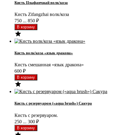
Кисть Цзыфанчжай волк/коза
Кисть Zifangzhai волк/коза
750 ... 850
₽

Кисть волк/коза «язык дракона»
Кисть смешанная «язык дракона»
600
₽

Кисть с резервуаром («aqua brush») Сакура
Кисть с резервуаром.
250 ... 300
₽
