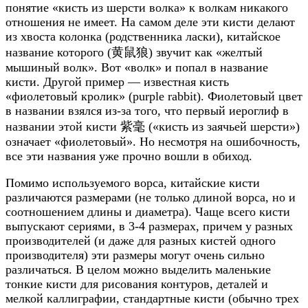
понятие «кисть из шерсти волка» к волкам никакого
отношения не имеет. На самом деле эти кисти делают
из хвоста колонка (родственника ласки), китайское
название которого (黄鼠狼) звучит как «желтый
мышиный волк». Вот «волк» и попал в название
кисти. Другой пример — известная кисть
«фиолетовый кролик» (purple rabbit). Фиолетовый цвет
в названии взялся из-за того, что первый иероглиф в
названии этой кисти 紫毫 («кисть из заячьей шерсти»)
означает «фиолетовый». Но несмотря на ошибочность,
все эти названия уже прочно вошли в обиход.
Помимо используемого ворса, китайские кисти
различаются размерами (не только длиной ворса, но и
соотношением длины и диаметра). Чаще всего кисти
выпускают сериями, в 3-4 размерах, причем у разных
производителей (и даже для разных кистей одного
производителя) эти размеры могут очень сильно
различаться. В целом можно выделить маленькие
тонкие кисти для рисования контуров, деталей и
мелкой каллиграфии, стандартные кисти (обычно трех