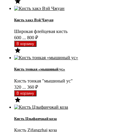

Кисть хакэ Вэй Чжуан​
Широкая флейцевая кисть
600 ... 800
₽

Кисть тонкая «мышиный ус»
Кисть тонкая "мышиный ус"
320 ... 360
₽

Кисть Цзыфанчжай коза
Кисть Zifangzhai коза