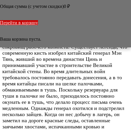
Общая сумма (с учетом скидки)

0
₽
/
Статьи
/
Кисть
Кисть
Перейти в корзину
Кисть в восточной живописи и каллиграфии — не
Ваша корзина пуста.
просто инструмент художника, а одно из четырёх
сокровищ рабочего кабинета. Существует легенда, что
современную кисть изобрел китайский генерал Мэн
Тянь, живший во времена династии Цинь и
принимавший участие в строительстве Великой
китайской стены. Во время длительных войн
требовалось постоянно передавать донесения, а в то
время китайцы писали на шелке палочками,
обмакиваемыми в тушь. Поскольку резервуара для
туши в палочке не было, приходилось постоянно
окунать ее в тушь, что делало процесс письма очень
медленным. Однажды генерал охотился и подстрелил
несколько зайцев. Когда он нес добычу в лагерь, он
заметил на дороге красные следы, оставленные
заячьими хвостами, испачканными кровью и