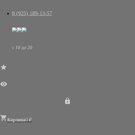
8 (925) 189-13-57



ГЛАВНАЯ
с 10 до 20
МАГАЗИН
АРТ-САЛОН
О НАС

ДОСТАВКА
КОНТАКТЫ
СТАТЬИ



Информация
lock
О НАС
УСЛОВИЯ РАБОТЫ
УСЛОВИЯ ВОЗВРАТА

Корзина
0
₽
ДОСТАВКА И ОПЛАТА
БОНУСНАЯ СИСТЕМА
ПОЛИТИКА КОНФИДЕНЦИАЛЬНОСТИ