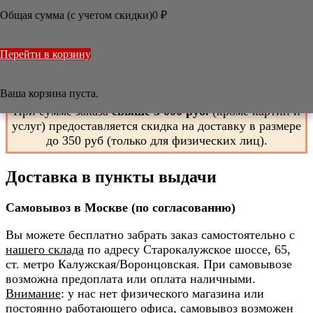
ПОЛИТИКА ОБРАБОТКИ ПЕРСОНАЛЬНЫХ
Общая сумма (с учетом скидки)
0
₽
ДАННЫХ

/
Информация
/
Доставка и оплата
Перейти в корзину
Доставка и оплата
Ваша корзина пуста.
При сумме заказа
свыше 5 000 руб.
(кроме картин и
услуг) предоставляется скидка на доставку в размере
до 350 руб (только для физических лиц).
Доставка в пункты выдачи
Самовывоз в Москве (по согласованию)
Вы можете бесплатно забрать заказ самостоятельно с
нашего склада
по адресу Старокалужское шоссе, 65,
ст. метро Калужская/Воронцовская. При самовывозе
возможна предоплата или оплата наличными.
Внимание
: у нас нет физического магазина или
постоянно работающего офиса, самовывоз возможен