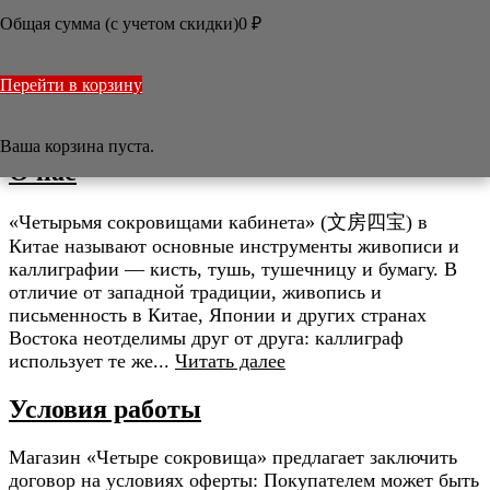
ПОЛИТИКА ОБРАБОТКИ ПЕРСОНАЛЬНЫХ
Общая сумма (с учетом скидки)
0
₽
ДАННЫХ

/
Информация
Перейти в корзину
Информация
Ваша корзина пуста.
О нас
«Четырьмя сокровищами кабинета» (文房四宝) в
Китае называют основные инструменты живописи и
каллиграфии — кисть, тушь, тушечницу и бумагу. В
отличие от западной традиции, живопись и
письменность в Китае, Японии и других странах
Востока неотделимы друг от друга: каллиграф
использует те же...
Читать далее
Условия работы
Магазин «Четыре сокровища» предлагает заключить
договор на условиях оферты: Покупателем может быть