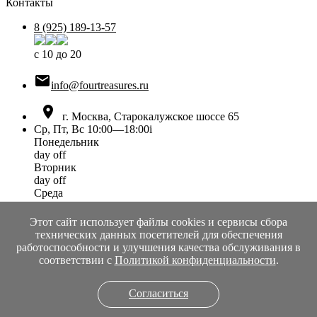
Контакты
8 (925) 189-13-57
с 10 до 20

info@fourtreasures.ru

г. Москва, Старокалужское шоссе 65
Ср, Пт, Вс 10:00—18:00
i
Понедельник
day off
Вторник
day off
Среда
10:00 — 18:00
Четверг
Этот сайт использует файлы cookies и сервисы сбора
day off
технических данных посетителей для обеспечения
Пятница
работоспособности и улучшения качества обслуживания в
10:00 — 18:00
соответствии с
Политикой конфиденциальности
.
Суббота
day off
Согласиться
Воскресенье
10:00 — 18:00