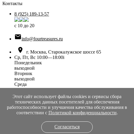
Контакты
8 (925) 189-13-57
с 10 до 20

info@fourtreasures.ru

г. Москва, Старокалужское шоссе 65
Ср, Пт, Вс 10:00—18:00
i
Понедельник
выходной
Вторник
выходной
Среда
10:00 — 18:00
Четверг
Этот сайт использует файлы cookies и сервисы сбора
выходной
технических данных посетителей для обеспечения
Пятница
работоспособности и улучшения качества обслуживания в
10:00 — 18:00
соответствии с
Политикой конфиденциальности
.
Суббота
выходной
Согласиться
Воскресенье
10:00 — 18:00