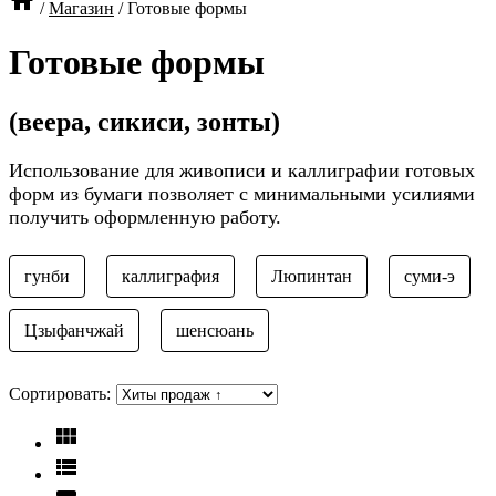

/
Магазин
/
Готовые формы
Готовые формы
(веера, сикиси, зонты)
Использование для живописи и каллиграфии готовых
форм из бумаги позволяет с минимальными усилиями
получить оформленную работу.
гунби
каллиграфия
Люпинтан
суми-э
Цзыфанчжай
шенсюань
Сортировать:

