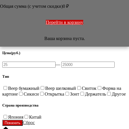
ОФОРМЛЕНИЕ РАБОТ
Общая сумма (с учетом скидки)
0
₽
ПЕЧАТИ
НАБОРЫ
УЧЕБНИКИ
ТОВАРЫ ИЗ ЯПОНИИ
Перейти в корзину
РАЗНОЕ

Ваша корзина пуста.
Фильтр
Цена
(руб.)
—
Тип
Веер бумажный
Веер шелковый
Свиток
Форма на
картоне
Сикиси
Открытка
Зонт
Держатель
Другое
Страна производства
Япония
Китай
Сброс