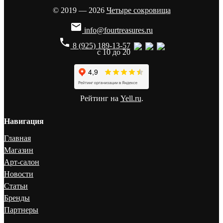
© 2019 — 2026
Четыре сокровища

info@fourtreasures.ru
phone
8 (925) 189-13-57
с 10 до 20
Рейтинг на
Yell.ru
.
Навигация
Главная
Магазин
Арт-салон
Новости
Статьи
Бренды
Партнеры