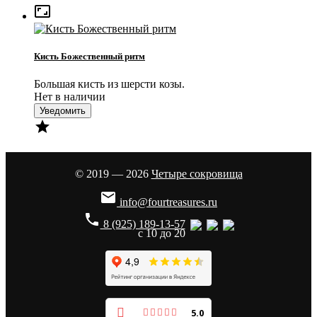

Кисть Божественный ритм
Большая кисть из шерсти козы.
Нет в наличии
Уведомить

© 2019 — 2026
Четыре сокровища

info@fourtreasures.ru
phone
8 (925) 189-13-57
с 10 до 20
5.0