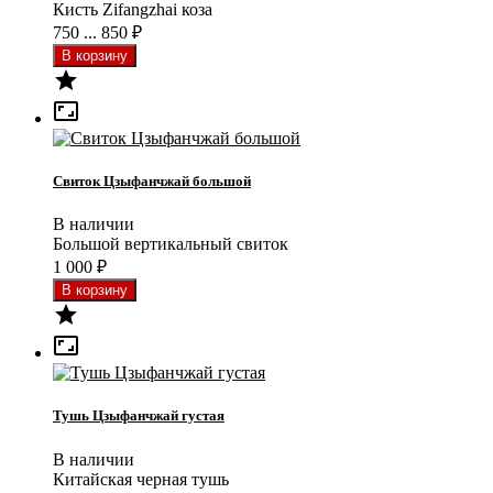
Кисть Zifangzhai коза
750 ... 850
₽


Свиток Цзыфанчжай большой
В наличии
Большой вертикальный свиток
1 000
₽


Тушь Цзыфанчжай густая
В наличии
Китайская черная тушь