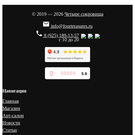
© 2019 — 2026
Четыре сокровища

info@fourtreasures.ru
phone
8 (925) 189-13-57
с 10 до 20
5.0
Навигация
Главная
Магазин
Арт-салон
Новости
Статьи