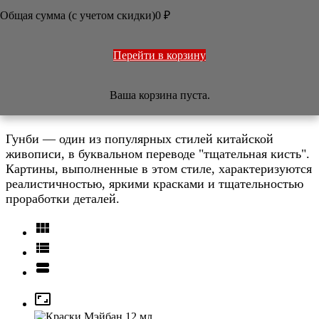
ОФОРМЛЕНИЕ РАБОТ
Общая сумма (с учетом скидки)
0
₽
ПЕЧАТИ
НАБОРЫ
УЧЕБНИКИ
ТОВАРЫ ИЗ ЯПОНИИ
Перейти в корзину
РАЗНОЕ
Ваша корзина пуста.
Гунби
Гунби — один из популярных стилей китайской
живописи, в буквальном переводе "тщательная кисть".
Картины, выполненные в этом стиле, характеризуются
реалистичностью, яркими красками и тщательностью
проработки деталей.



