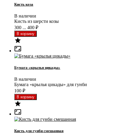
Кисть коза
В наличии
Кисть из шерсти козы
300 ... 400
₽


Бумага «крылья цикады»
В наличии
Бумага «крылья цикады» для гунби
100
₽


Кисть для гунби смешанная