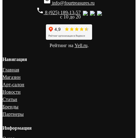

info@fourtreasures.ru
phone
8 (925) 189-13-57
с 10 до 20
Рейтинг на
Yell.ru
.
Навигация
Главная
Магазин
Арт-салон
Новости
Статьи
Бренды
Партнеры
Информация