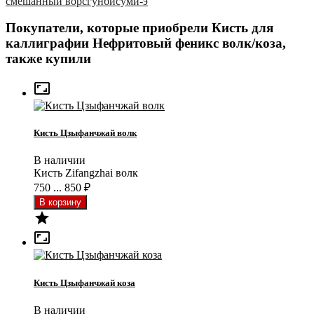
смешанный ворс
гунби
суми-э
Покупатели, которые приобрели Кисть для
каллиграфии Нефритовый феникс волк/коза,
также купили

Кисть Цзыфанчжай волк
В наличии
Кисть Zifangzhai волк
750 ... 850
₽


Кисть Цзыфанчжай коза
В наличии