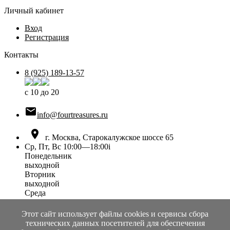
Личный кабинет
Вход
Регистрация
Контакты
8 (925) 189-13-57
с 10 до 20

info@fourtreasures.ru

г. Москва, Старокалужское шоссе 65
Ср, Пт, Вс 10:00—18:00
i
Понедельник
выходной
Вторник
выходной
Среда
10:00 — 18:00
Четверг
Этот сайт использует файлы cookies и сервисы сбора
выходной
технических данных посетителей для обеспечения
Пятница