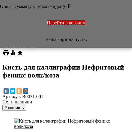
ОФОРМЛЕНИЕ РАБОТ
Общая сумма (с учетом скидки)
0
₽
ПЕЧАТИ
НАБОРЫ
УЧЕБНИКИ
ТОВАРЫ ИЗ ЯПОНИИ
Перейти в корзину
РАЗНОЕ

Ваша корзина пуста.
/
Магазин
/
Кисти
/
Кисть для каллиграфии Нефритовый
феникс волк/коза



Кисть для каллиграфии Нефритовый
феникс волк/коза
Артикул:
B0031-001
Нет в наличии
Уведомить