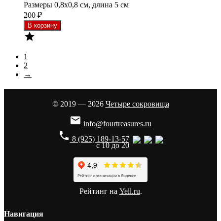
Размеры 0,8x0,8 см, длина 5 см
200
₽

1
2
→
© 2019 — 2026
Четыре сокровища

info@fourtreasures.ru
phone
8 (925) 189-13-57
с 10 до 20
Рейтинг на
Yell.ru
.
Навигация