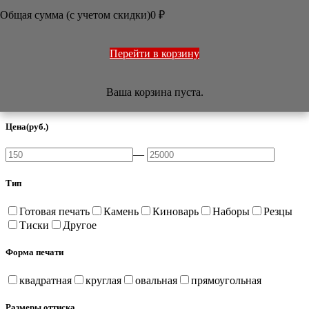
ОФОРМЛЕНИЕ РАБОТ
Общая сумма (с учетом скидки)
0
₽
ПЕЧАТИ
НАБОРЫ
УЧЕБНИКИ
ТОВАРЫ ИЗ ЯПОНИИ
Перейти в корзину
РАЗНОЕ

Ваша корзина пуста.
Фильтр
Цена
(руб.)
—
Тип
Готовая печать
Камень
Киноварь
Наборы
Резцы
Тиски
Другое
Форма печати
квадратная
круглая
овальная
прямоугольная
Размеры оттиска