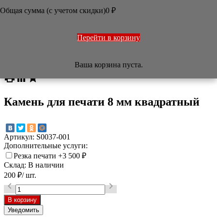
ОФОРМЛЕНИЕ РАБОТ
Общая сумма (с учетом скидки)
0
₽
ПЕЧАТИ
НАБОРЫ
УЧЕБНИКИ
ТОВАРЫ ИЗ ЯПОНИИ
Перейти в корзину
РАЗНОЕ

Ваша корзина пуста.
/
Магазин
/
Печати
/
Камень для печати 8 мм квадратный



Камень для печати 8 мм квадратный
Артикул:
S0037-001
Дополнительные услуги:
Резка печати
+3 500
₽
Склад:
В наличии
200
₽
/ шт.


Уведомить