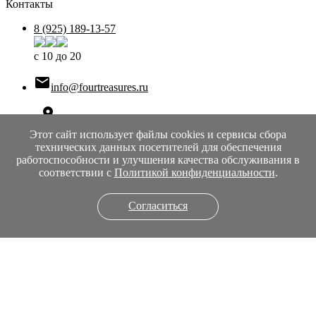
Контакты
8 (925) 189-13-57
с 10 до 20

info@fourtreasures.ru

г. Москва, Старокалужское шоссе 65
Ср, Пт, Вс 10:00—18:00
i
Этот сайт использует файлы cookies и сервисы сбора
Понедельник
технических данных посетителей для обеспечения
выходной
работоспособности и улучшения качества обслуживания в
Вторник
соответствии с
Политикой конфиденциальности
.
выходной
Среда
Согласиться
10:00 — 18:00
Четверг
выходной
Пятница
10:00 — 18:00
Суббота
выходной
Воскресенье
10:00 — 18:00