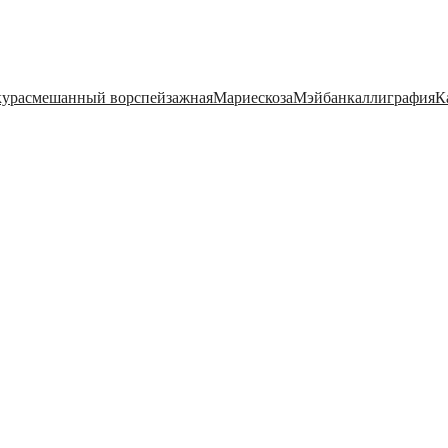
кура
смешанный ворс
пейзажная
Мариес
коза
Мэйбан
каллиграфия
К