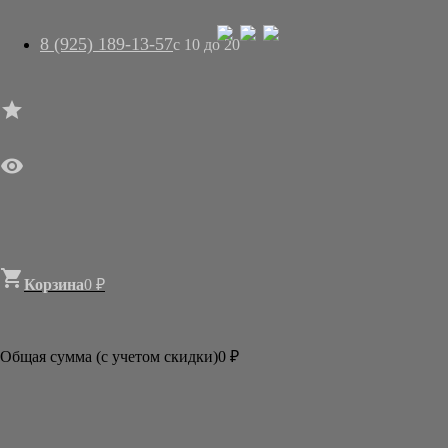
8 (925) 189-13-57
с 10 до 20




ГЛАВНАЯ

МАГАЗИН
АРТ-САЛОН
О НАС
ДОСТАВКА
КОНТАКТЫ
СТАТЬИ

Корзина
0
₽

Категории
АКЦИИ И РАСПРОДАЖИ
Общая сумма (с учетом скидки)
0
₽
БУМАГА
КИСТИ
ТУШЬ И КРАСКИ
АКСЕССУАРЫ
ГОТОВЫЕ ФОРМЫ