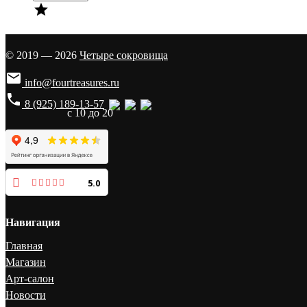

© 2019 — 2026
Четыре сокровища

info@fourtreasures.ru
phone
8 (925) 189-13-57
с 10 до 20
5.0
Навигация
Главная
Магазин
Арт-салон
Новости