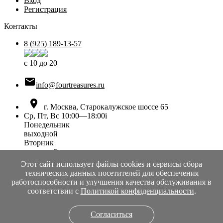
Вход
Регистрация
Контакты
8 (925) 189-13-57
с 10 до 20

info@fourtreasures.ru

г. Москва, Старокалужское шоссе 65
Ср, Пт, Вс 10:00—18:00
i
Понедельник
выходной
Вторник
выходной
Среда
Этот сайт использует файлы cookies и сервисы сбора
10:00 — 18:00
технических данных посетителей для обеспечения
Четверг
работоспособности и улучшения качества обслуживания в
выходной
соответствии с
Политикой конфиденциальности
.
Пятница
10:00 — 18:00
Суббота
Согласиться