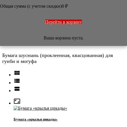
ОФОРМЛЕНИЕ РАБОТ
Общая сумма (с учетом скидки)
0
₽
ПЕЧАТИ
НАБОРЫ
УЧЕБНИКИ
ТОВАРЫ ИЗ ЯПОНИИ
Перейти в корзину
РАЗНОЕ
Ваша корзина пуста.
Бумага шусюань
Бумага шусюань (проклеенная, квасцованная) для
гунби и могуфа




Бумага «крылья цикады»