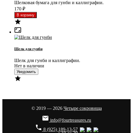
Шелковая бумага для гунби и каллиграфии.
170
₽


Шелк для гунби
Шелк для гунби и каллиграфии.
Нет в наличии
Уведомить

© 2019 — 2026
Четыре сокровища

info@fourtreasures.ru
phone
8 (925) 189-13-57