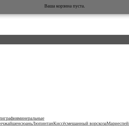
Ваша корзина пуста.
лиграфия
минеральные
нчжай
шенсюань
Люпинтан
Киссё
смешанный ворс
коза
Мариес
пей