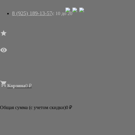
8 (925) 189-13-57
с 10 до 20




ГЛАВНАЯ

МАГАЗИН
АРТ-САЛОН
О НАС
ДОСТАВКА
КОНТАКТЫ
СТАТЬИ

Корзина
0
₽

Категории
АКЦИИ И РАСПРОДАЖИ
Общая сумма (с учетом скидки)
0
₽
БУМАГА
КИСТИ
ТУШЬ И КРАСКИ
АКСЕССУАРЫ
ГОТОВЫЕ ФОРМЫ