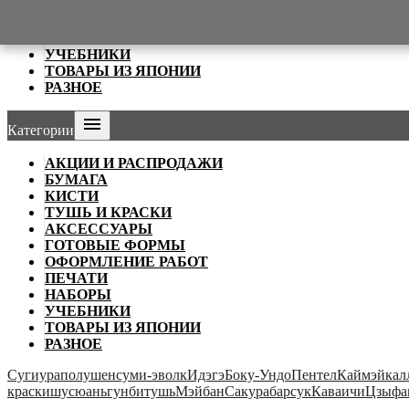
ОФОРМЛЕНИЕ РАБОТ
ПЕЧАТИ
НАБОРЫ
УЧЕБНИКИ
ТОВАРЫ ИЗ ЯПОНИИ
РАЗНОЕ

Категории
АКЦИИ И РАСПРОДАЖИ
БУМАГА
КИСТИ
ТУШЬ И КРАСКИ
АКСЕССУАРЫ
ГОТОВЫЕ ФОРМЫ
ОФОРМЛЕНИЕ РАБОТ
ПЕЧАТИ
НАБОРЫ
УЧЕБНИКИ
ТОВАРЫ ИЗ ЯПОНИИ
РАЗНОЕ
Сугиура
полушен
суми-э
волк
Идэгэ
Боку-Ундо
Пентел
Каймэй
кал
краски
шусюань
гунби
тушь
Мэйбан
Сакура
барсук
Каваичи
Цзыфа