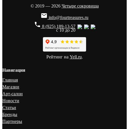
© 2019 — 2026
Четыре сокровища

info@fourtreasures.ru
phone
8 (925) 189-13-57
с 10 до 20
Рейтинг на
Yell.ru
.
Навигация
Главная
Магазин
Арт-салон
Новости
Статьи
Бренды
Партнеры