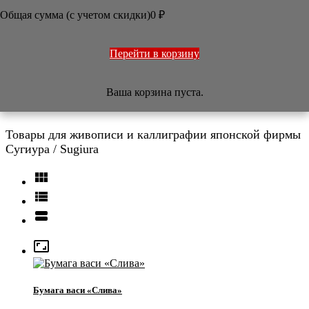
ОФОРМЛЕНИЕ РАБОТ
Общая сумма (с учетом скидки)
0
₽
ПЕЧАТИ
НАБОРЫ
УЧЕБНИКИ
ТОВАРЫ ИЗ ЯПОНИИ
Перейти в корзину
РАЗНОЕ
Ваша корзина пуста.
Сугиура / Sugiura
Товары для живописи и каллиграфии японской фирмы
Сугиура / Sugiura




Бумага васи «Слива»