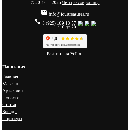
© 2019 — 2026
Четыре сокровища

info@fourtreasures.ru
phone
8 (925) 189-13-57
с 10 до 20
Рейтинг на
Yell.ru
.
Навигация
Главная
Магазин
Арт-салон
Новости
Статьи
Бренды
Партнеры