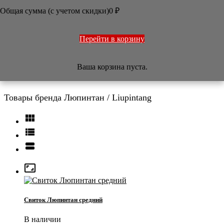
ОФОРМЛЕНИЕ РАБОТ
Общая сумма (с учетом скидки)
0
₽
ПЕЧАТИ
НАБОРЫ
УЧЕБНИКИ
ТОВАРЫ ИЗ ЯПОНИИ
Перейти в корзину
РАЗНОЕ
Ваша корзина пуста.
Люпинтан / Liupintang
Товары бренда Люпинтан / Liupintang




Свиток Люпинтан средний
В наличии