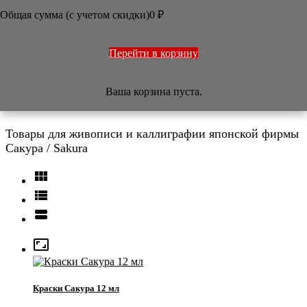
ОФОРМЛЕНИЕ РАБОТ
Общая сумма (с учетом скидки)
0
₽
ПЕЧАТИ
НАБОРЫ
УЧЕБНИКИ
ТОВАРЫ ИЗ ЯПОНИИ
Перейти в корзину
РАЗНОЕ
Ваша корзина пуста.
Сакура / Sakura
Товары для живописи и каллиграфии японской фирмы
Сакура / Sakura




Краски Сакура 12 мл