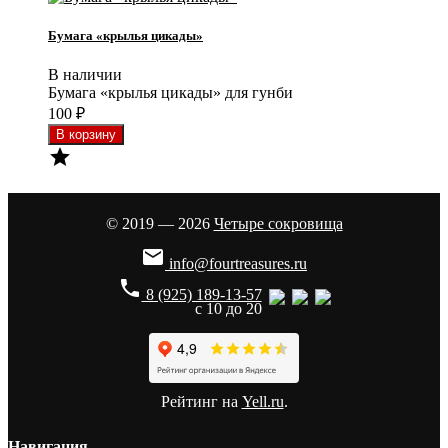
Бумага «крылья цикады»
В наличии
Бумага «крылья цикады» для гунби
100
₽

© 2019 — 2026
Четыре сокровища

info@fourtreasures.ru
phone
8 (925) 189-13-57
с 10 до 20
Рейтинг на
Yell.ru
.
Навигация