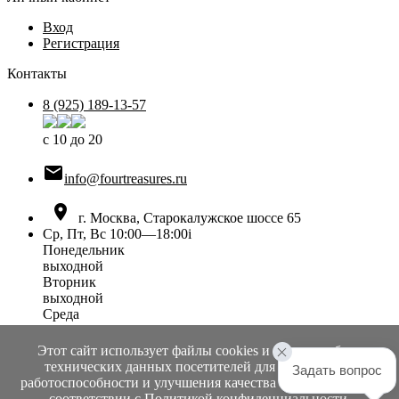
Вход
Регистрация
Контакты
8 (925) 189-13-57
с 10 до 20

info@fourtreasures.ru

г. Москва, Старокалужское шоссе 65
Ср, Пт, Вс 10:00—18:00
i
Понедельник
выходной
Вторник
выходной
Среда
10:00 — 18:00
Четверг
Этот сайт использует файлы cookies и сервисы сбора
выходной
технических данных посетителей для обеспечения
Задать вопрос
Пятница
работоспособности и улучшения качества обслуживания в
10:00 — 18:00
соответствии с
Политикой конфиденциальности
.