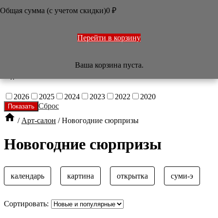
Общая сумма (с учетом скидки)
0
₽

Фильтр
Цена
(руб.)
Перейти в корзину
—
Ваша корзина пуста.
Год
2026
2025
2024
2023
2022
2020
Сброс

/
Арт-салон
/
Новогодние сюрпризы
Новогодние сюрпризы
календарь
картина
открытка
суми-э
Сортировать: