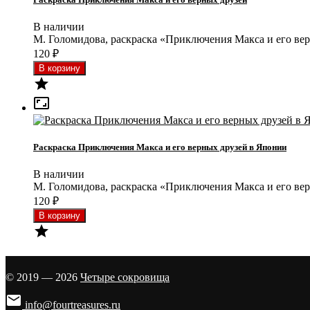
В наличии
М. Голомидова, раскраска «Приключения Макса и его ве
120
₽


Раскраска Приключения Макса и его верных друзей в Японии
В наличии
М. Голомидова, раскраска «Приключения Макса и его ве
120
₽

© 2019 — 2026
Четыре сокровища

info@fourtreasures.ru