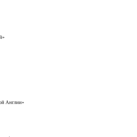
й»
рой Англии»