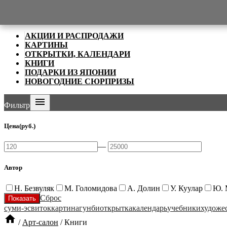

Категории
АКЦИИ И РАСПРОДАЖИ
КАРТИНЫ
ОТКРЫТКИ, КАЛЕНДАРИ
КНИГИ
ПОДАРКИ ИЗ ЯПОНИИ
НОВОГОДНИЕ СЮРПРИЗЫ

Фильтр
Цена
(руб.)
—
Автор
Н. Безвуляк
М. Голомидова
А. Долин
У. Куулар
Ю. 
Сброс
суми-э
свиток
картина
гунби
открытка
календарь
учебники
художе

/
Арт-салон
/
Книги