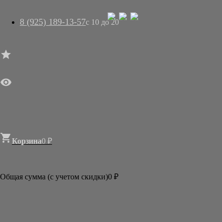
8 (925) 189-13-57
с 10 до 20




ГЛАВНАЯ

МАГАЗИН
АРТ-САЛОН
О НАС
ДОСТАВКА
КОНТАКТЫ
СТАТЬИ

Корзина
0
₽

Категории
АКЦИИ И РАСПРОДАЖИ
Общая сумма (с учетом скидки)
0
₽
КАРТИНЫ
ОТКРЫТКИ, КАЛЕНДАРИ
КНИГИ
ПОДАРКИ ИЗ ЯПОНИИ
НОВОГОДНИЕ СЮРПРИЗЫ