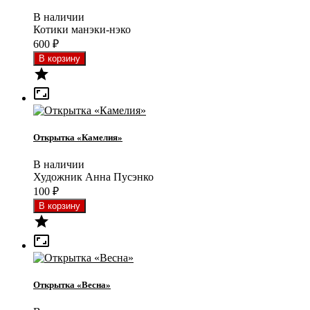
В наличии
Котики манэки-нэко
600
₽


Открытка «Камелия»
В наличии
Художник Анна Пусэнко
100
₽


Открытка «Весна»