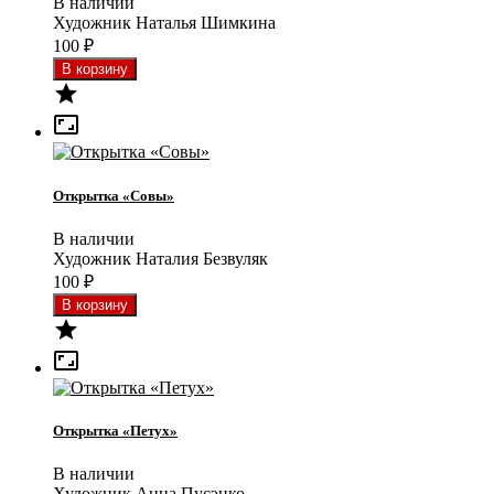
В наличии
Художник Наталья Шимкина
100
₽


Открытка «Совы»
В наличии
Художник Наталия Безвуляк
100
₽


Открытка «Петух»
В наличии
Художник Анна Пусэнко