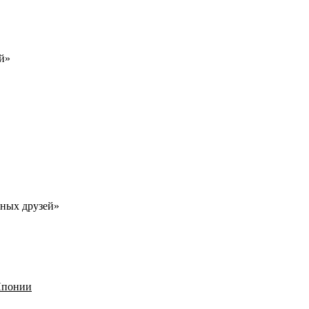
й»
рных друзей»