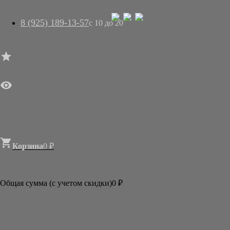
8 (925) 189-13-57
с 10 до 20




ГЛАВНАЯ

МАГАЗИН
АРТ-САЛОН
О НАС
ДОСТАВКА
КОНТАКТЫ
СТАТЬИ

Корзина
0
₽

Категории
АКЦИИ И РАСПРОДАЖИ
Общая сумма (с учетом скидки)
0
₽
КАРТИНЫ
ОТКРЫТКИ, КАЛЕНДАРИ
КНИГИ
ПОДАРКИ ИЗ ЯПОНИИ
НОВОГОДНИЕ СЮРПРИЗЫ