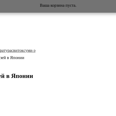
Ваша корзина пуста.
ратура
свиток
суми-э
зей в Японии
ей в Японии