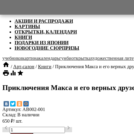

Категории
АКЦИИ И РАСПРОДАЖИ
КАРТИНЫ
ОТКРЫТКИ, КАЛЕНДАРИ
КНИГИ
ПОДАРКИ ИЗ ЯПОНИИ
НОВОГОДНИЕ СЮРПРИЗЫ
учебники
картина
календарь
гунби
открытка
художественная лите

/
Арт-салон
/
Книги
/
Приключения Макса и его верных дру



Приключения Макса и его верных друз
Артикул:
AB002-001
Склад:
В наличии
650
₽
/ шт.

