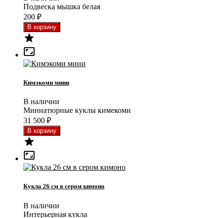
Подвеска мышка белая
200
₽


Кимэкоми мини
В наличии
Миниатюрные куклы кимекоми
31 500
₽


Кукла 26 см в сером кимоно
В наличии
Интерьерная кукла