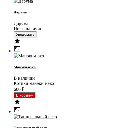
Дарума
Дарума
Нет в наличии
Уведомить


Манэки-нэко
В наличии
Котики манэки-нэко
600
₽


Танцевальный веер