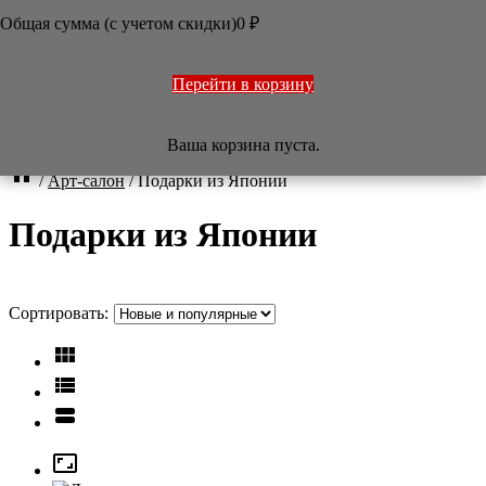
Общая сумма (с учетом скидки)
0
₽

Фильтр
Цена
(руб.)
Перейти в корзину
—
Ваша корзина пуста.
Сброс

/
Арт-салон
/
Подарки из Японии
Подарки из Японии
Сортировать:



