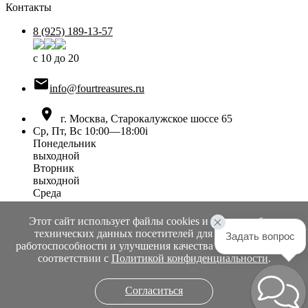
Контакты
8 (925) 189-13-57
с 10 до 20

info@fourtreasures.ru

г. Москва, Старокалужское шоссе 65
Ср, Пт, Вс 10:00—18:00
i
Понедельник
выходной
Вторник
выходной
Среда
10:00 — 18:00
Четверг
Этот сайт использует файлы cookies и сервисы сбора
выходной
технических данных посетителей для обеспечения
Задать вопрос
Пятница
работоспособности и улучшения качества обслуживания в
10:00 — 18:00
соответствии с
Политикой конфиденциальности
.
Суббота
выходной
Согласиться
Воскресенье
10:00 — 18:00