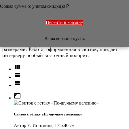
Общая сумма (с учетом скидки)
0
₽
Свиток
Перейти в корзину
Традиционное картины в Китае и Японии оформляют
не в раму, а в свиток. Свиток может быть компактно
свернут для перемещения или хранения, при этом в
Ваша корзина пуста.
развернутом виде обладая достаточно большими
размерами. Работа, оформленная в свиток, придает
интерьеру особый восточный колорит.




Свиток с гётаку «По-щучьему велению»
Автор Е. Истомина, 175х40 см