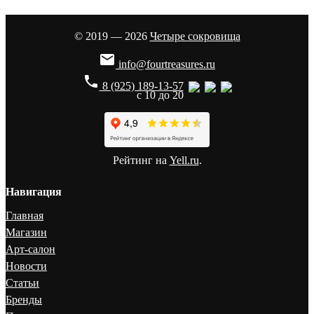
© 2019 — 2026
Четыре сокровища

info@fourtreasures.ru
phone
8 (925) 189-13-57
с 10 до 20
Рейтинг на
Yell.ru
.
Навигация
Главная
Магазин
Арт-салон
Новости
Статьи
Бренды