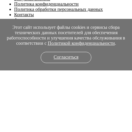
Политика конфиденциальности
Политика обработки персональных данных
Контакты
Адрес склада
Этот сайт использует файлы cookies и сервисы сбора
Личный кабинет
технических данных посетителей для обеспечения
работоспособности и улучшения качества обслуживания в
Вход
соответствии с
Политикой конфиденциальности
.
Регистрация
Контакты
Согласиться
8 (925) 189-13-57
с 10 до 20

info@fourtreasures.ru

г. Москва, Старокалужское шоссе 65
Ср, Пт, Вс 10:00—18:00
i
Понедельник
выходной
Вторник
выходной