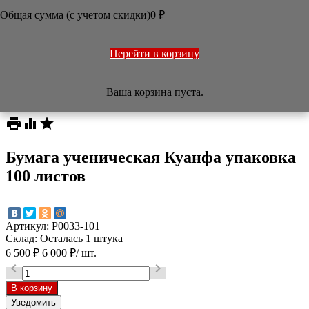
ОФОРМЛЕНИЕ РАБОТ
Общая сумма (с учетом скидки)
0
₽
ПЕЧАТИ
НАБОРЫ
УЧЕБНИКИ
ТОВАРЫ ИЗ ЯПОНИИ
Перейти в корзину
РАЗНОЕ

Ваша корзина пуста.
/
Магазин
/
Бумага
/
Бумага ученическая Куанфа упаковка
100 листов



Бумага ученическая Куанфа упаковка
100 листов
Артикул:
P0033-101
Склад:
Осталась 1 штука
6 500
₽
6 000
₽
/ шт.


Уведомить