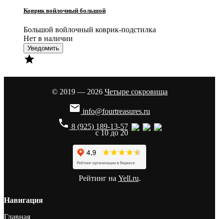
Коврик войлочный большой
Большой войлочный коврик-подстилка
Нет в наличии
Уведомить

© 2019 — 2026
Четыре сокровища

info@fourtreasures.ru
phone
8 (925) 189-13-57
с 10 до 20
Рейтинг на
Yell.ru
.
Навигация
Главная