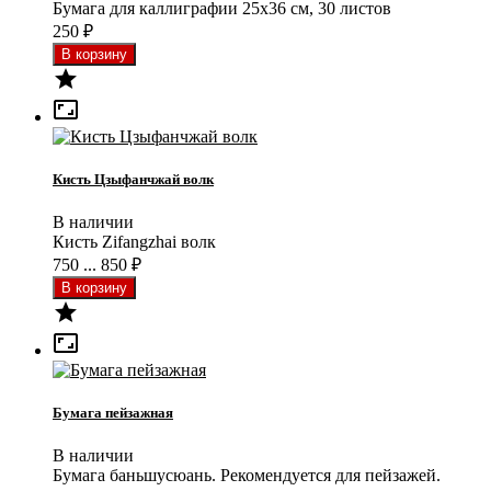
Бумага для каллиграфии 25x36 см, 30 листов
250
₽


Кисть Цзыфанчжай волк
В наличии
Кисть Zifangzhai волк
750 ... 850
₽


Бумага пейзажная
В наличии
Бумага баньшусюань. Рекомендуется для пейзажей.