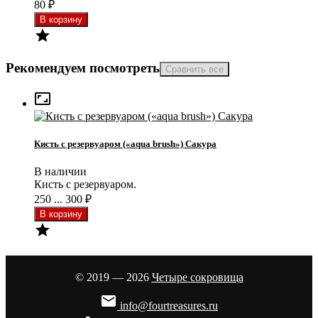
80
₽

Рекомендуем посмотреть

Кисть с резервуаром («aqua brush») Сакура
В наличии
Кисть с резервуаром.
250 ... 300
₽

© 2019 — 2026
Четыре сокровища

info@fourtreasures.ru