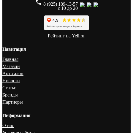
phone
8 (925) 189-13-57
с 10 до 20
Рейтинг на
Yell.ru
.
Навигация
Главная
Магазин
Арт-салон
Новости
Статьи
Бренды
Партнеры
Информация
О нас
Условия работы