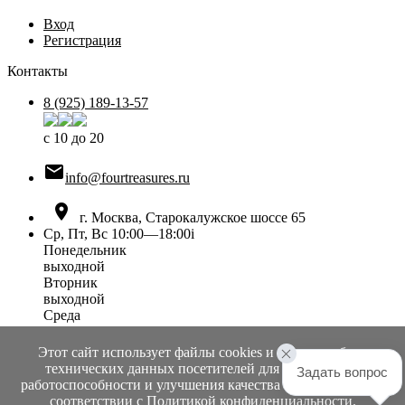
Вход
Регистрация
Контакты
8 (925) 189-13-57
с 10 до 20

info@fourtreasures.ru

г. Москва, Старокалужское шоссе 65
Ср, Пт, Вс 10:00—18:00
i
Понедельник
выходной
Вторник
выходной
Среда
10:00 — 18:00
Четверг
Этот сайт использует файлы cookies и сервисы сбора
выходной
технических данных посетителей для обеспечения
Задать вопрос
Пятница
работоспособности и улучшения качества обслуживания в
10:00 — 18:00
соответствии с
Политикой конфиденциальности
.