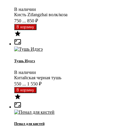
В наличии
Кисть Zifangzhai волк/коза
750 ... 850
₽


Тушь Идэгэ
В наличии
Китайская черная тушь
550 ... 1 550
₽


Пенал для кистей