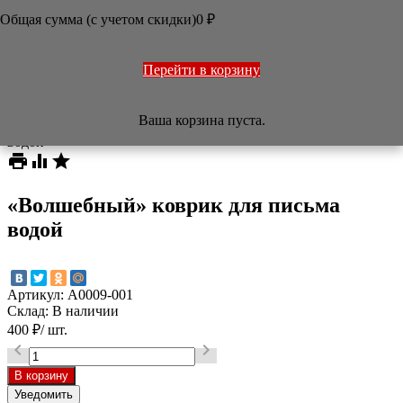
ОФОРМЛЕНИЕ РАБОТ
Общая сумма (с учетом скидки)
0
₽
ПЕЧАТИ
НАБОРЫ
УЧЕБНИКИ
ТОВАРЫ ИЗ ЯПОНИИ
Перейти в корзину
РАЗНОЕ

Ваша корзина пуста.
/
Магазин
/
Аксессуары
/
«Волшебный» коврик для письма
водой



«Волшебный» коврик для письма
водой
Артикул:
A0009-001
Склад:
В наличии
400
₽
/ шт.


Уведомить