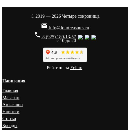
© 2019 — 2026
Четыре сокровища

info@fourtreasures.ru
phone
8 (925) 189-13-57
с 10 до 20
Рейтинг на
Yell.ru
.
Навигация
Главная
Магазин
Арт-салон
Новости
Статьи
Бренды