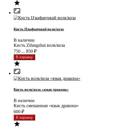


Кисть Цзыфанчжай волк/коза
В наличии
Кисть Zifangzhai волк/коза
750 ... 850
₽


Кисть волк/коза «язык дракона»
В наличии
Кисть смешанная «язык дракона»
600
₽
