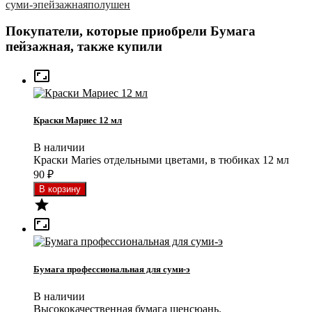
суми-э
пейзажная
полушен
Покупатели, которые приобрели Бумага
пейзажная, также купили

Краски Мариес 12 мл
В наличии
Краски Maries отдельными цветами, в тюбиках 12 мл
90
₽


Бумага профессиональная для суми-э
В наличии
Высококачественная бумага шенсюань.