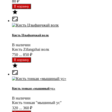
80
₽


Кисть Цзыфанчжай волк
В наличии
Кисть Zifangzhai волк
750 ... 850
₽


Кисть тонкая «мышиный ус»
В наличии
Кисть тонкая "мышиный ус"
320 ... 360
₽