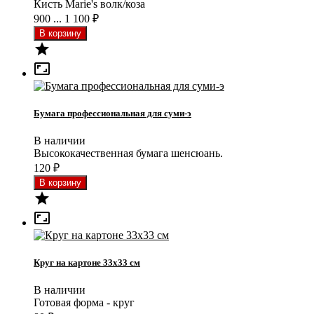
Кисть Marie's волк/коза
900 ... 1 100
₽


Бумага профессиональная для суми-э
В наличии
Высококачественная бумага шенсюань.
120
₽


Круг на картоне 33x33 см
В наличии
Готовая форма - круг