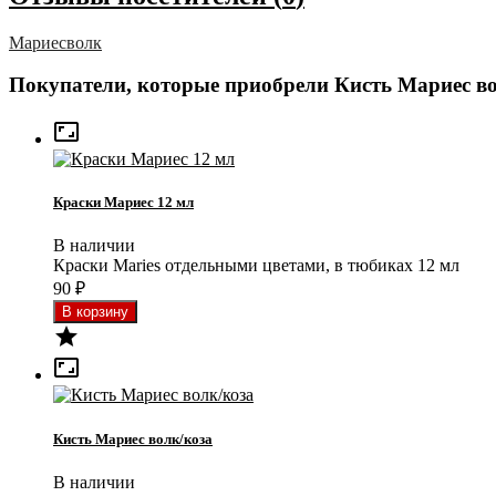
Мариес
волк
Покупатели, которые приобрели Кисть Мариес во

Краски Мариес 12 мл
В наличии
Краски Maries отдельными цветами, в тюбиках 12 мл
90
₽


Кисть Мариес волк/коза
В наличии