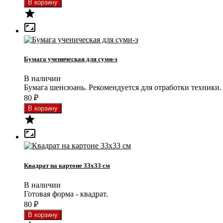


Бумага ученическая для суми-э
В наличии
Бумага шенсюань. Рекомендуется для отработки техники.
80
₽


Квадрат на картоне 33x33 см
В наличии
Готовая форма - квадрат.
80
₽