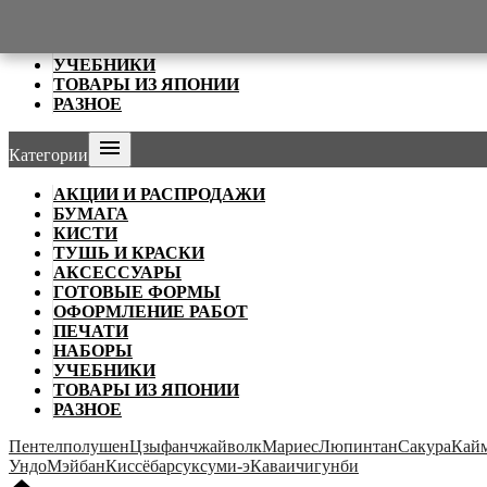
ОФОРМЛЕНИЕ РАБОТ
ПЕЧАТИ
НАБОРЫ
УЧЕБНИКИ
ТОВАРЫ ИЗ ЯПОНИИ
РАЗНОЕ

Категории
АКЦИИ И РАСПРОДАЖИ
БУМАГА
КИСТИ
ТУШЬ И КРАСКИ
АКСЕССУАРЫ
ГОТОВЫЕ ФОРМЫ
ОФОРМЛЕНИЕ РАБОТ
ПЕЧАТИ
НАБОРЫ
УЧЕБНИКИ
ТОВАРЫ ИЗ ЯПОНИИ
РАЗНОЕ
Пентел
полушен
Цзыфанчжай
волк
Мариес
Люпинтан
Сакура
Кай
Ундо
Мэйбан
Киссё
барсук
суми-э
Каваичи
гунби