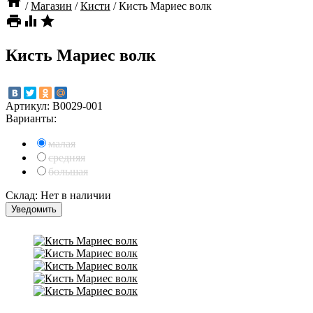

/
Магазин
/
Кисти
/
Кисть Мариес волк



Кисть Мариес волк
Артикул:
B0029-001
Варианты:
малая
средняя
большая
Склад:
Нет в наличии
Уведомить