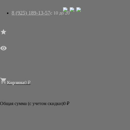
8 (925) 189-13-57
с 10 до 20




ГЛАВНАЯ

МАГАЗИН
АРТ-САЛОН
О НАС
ДОСТАВКА
КОНТАКТЫ
СТАТЬИ

Корзина
0
₽

Категории
АКЦИИ И РАСПРОДАЖИ
Общая сумма (с учетом скидки)
0
₽
БУМАГА
КИСТИ
ТУШЬ И КРАСКИ
АКСЕССУАРЫ
ГОТОВЫЕ ФОРМЫ