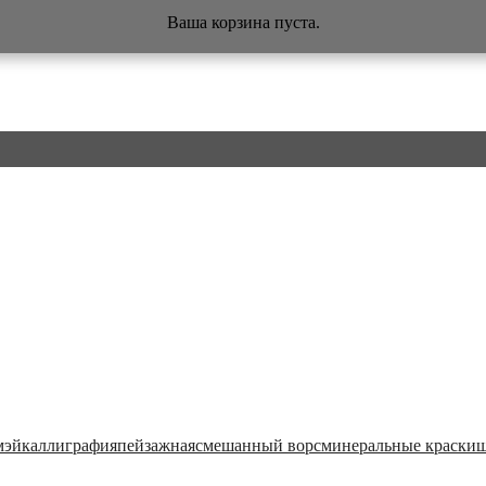
Ваша корзина пуста.
мэй
каллиграфия
пейзажная
смешанный ворс
минеральные краски
ш