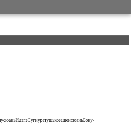
усюань
Идэгэ
Сугиура
тушь
коза
шенсюань
Боку-