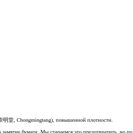
(崇明堂, Chongmingtang), повышенной плотности.
замятие бумаги. Мы стараемся это предотвратить, но пол