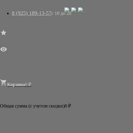
8 (925) 189-13-57
с 10 до 20




ГЛАВНАЯ

МАГАЗИН
АРТ-САЛОН
О НАС
ДОСТАВКА
КОНТАКТЫ
СТАТЬИ

Корзина
0
₽

Категории
АКЦИИ И РАСПРОДАЖИ
Общая сумма (с учетом скидки)
0
₽
БУМАГА
КИСТИ
ТУШЬ И КРАСКИ
АКСЕССУАРЫ
ГОТОВЫЕ ФОРМЫ