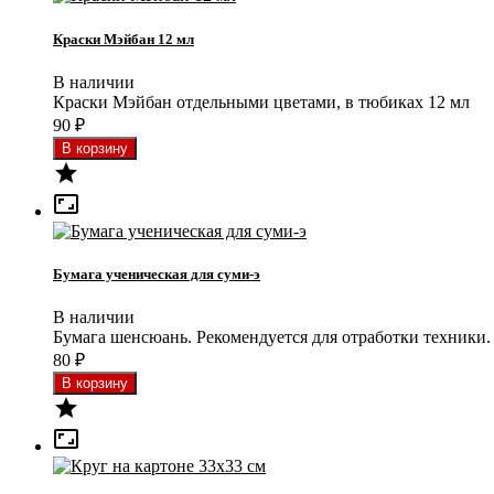
Краски Мэйбан 12 мл
В наличии
Краски Мэйбан отдельными цветами, в тюбиках 12 мл
90
₽


Бумага ученическая для суми-э
В наличии
Бумага шенсюань. Рекомендуется для отработки техники.
80
₽

