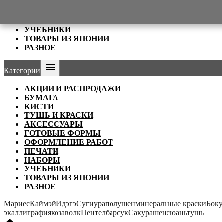
ОФОРМЛЕНИЕ РАБОТ
ПЕЧАТИ
НАБОРЫ
УЧЕБНИКИ
ТОВАРЫ ИЗ ЯПОНИИ
РАЗНОЕ

Категории
АКЦИИ И РАСПРОДАЖИ
БУМАГА
КИСТИ
ТУШЬ И КРАСКИ
АКСЕССУАРЫ
ГОТОВЫЕ ФОРМЫ
ОФОРМЛЕНИЕ РАБОТ
ПЕЧАТИ
НАБОРЫ
УЧЕБНИКИ
ТОВАРЫ ИЗ ЯПОНИИ
РАЗНОЕ
Мариес
Каймэй
Идэгэ
Сугиура
полушен
минеральные краски
Бок
э
каллиграфия
коза
волк
Пентел
барсук
Сакура
шенсюань
тушь