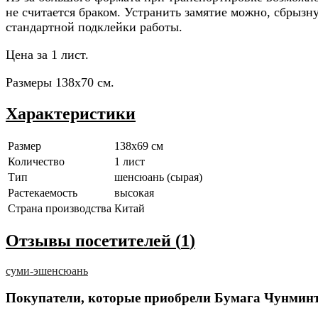
не считается браком. Устранить замятие можно, сбрызн
стандартной подклейки работы.
Цена за 1 лист.
Размеры 138x70 см.
Характеристики
Размер
138x69 см
Количество
1 лист
Тип
шенсюань (сырая)
Растекаемость
высокая
Страна производства
Китай
Отзывы посетителей (
1
)
суми-э
шенсюань
Покупатели, которые приобрели Бумага Чунминт