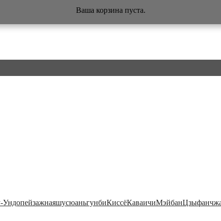
Ваша корзина пуста.
у-Ундо
пейзажная
шусюань
гунби
Киссё
Каваичи
Мэйбан
Цзыфанчж