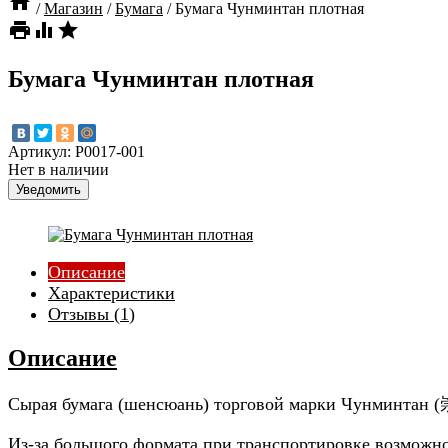

/
Магазин
/
Бумага
/
Бумага Чунминтан плотная



Бумага Чунминтан плотная
Артикул:
P0017-001
Нет в наличии
Уведомить
Описание
Характеристики
Отзывы (
1
)
Описание
Сырая бумага (шенсюань) торговой марки Чунминтан 
Из-за большого формата при транспортировке возможно 