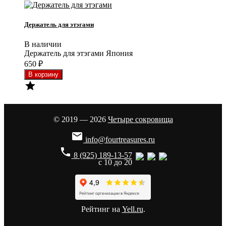
Держатель для этэгами
В наличии
Держатель для этэгами Япония
650
₽

© 2019 — 2026
Четыре сокровища

info@fourtreasures.ru
phone
8 (925) 189-13-57
с 10 до 20
Рейтинг на
Yell.ru
.