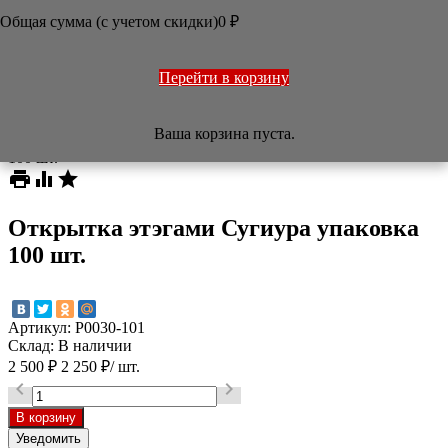
ОФОРМЛЕНИЕ РАБОТ
Общая сумма (с учетом скидки)
0
₽
ПЕЧАТИ
НАБОРЫ
УЧЕБНИКИ
ТОВАРЫ ИЗ ЯПОНИИ
Перейти в корзину
РАЗНОЕ

Ваша корзина пуста.
/
Магазин
/
Бумага
/
Открытка этэгами Сугиура упаковка
100 шт.



Открытка этэгами Сугиура упаковка
100 шт.
Артикул:
P0030-101
Склад:
В наличии
2 500
₽
2 250
₽
/ шт.


Уведомить