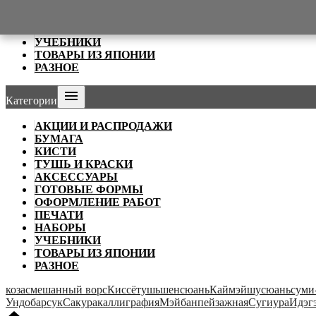
ОФОРМЛЕНИЕ РАБОТ
ПЕЧАТИ
НАБОРЫ
УЧЕБНИКИ
ТОВАРЫ ИЗ ЯПОНИИ
РАЗНОЕ

Категории
АКЦИИ И РАСПРОДАЖИ
БУМАГА
КИСТИ
ТУШЬ И КРАСКИ
АКСЕССУАРЫ
ГОТОВЫЕ ФОРМЫ
ОФОРМЛЕНИЕ РАБОТ
ПЕЧАТИ
НАБОРЫ
УЧЕБНИКИ
ТОВАРЫ ИЗ ЯПОНИИ
РАЗНОЕ
коза
смешанный ворс
Киссё
тушь
шенсюань
Каймэй
шусюань
суми
Ундо
барсук
Сакура
каллиграфия
Мэйбан
пейзажная
Сугиура
Идэг