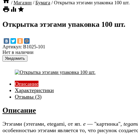

/
Магазин
/
Бумага
/
Открытка этэгами упаковка 100 шт.



Открытка этэгами упаковка 100 шт.
Артикул:
B1025-101
Нет в наличии
Уведомить
Описание
Характеристики
Отзывы (
3
)
Описание
Этэгами (этегами, etegami, от яп.
e
— "картинка",
tegam
особенностью этэгами является то, что рисунок создаетс