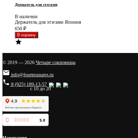
Держатель для этэгами
В наличии
Держатель для этэгами Япония
650
₽

© 2019 — 2026
Четыре сокровища

info@fourtreasures.ru
phone
8 (925) 189-13-57
с 10 до 20
5.0
Навигация