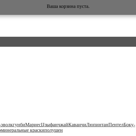
Ваша корзина пуста.
-э
волк
гунби
Мариес
Цзыфанчжай
Каваичи
Люпинтан
Пентел
Боку-
э
минеральные краски
полушен