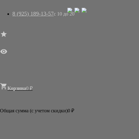
8 (925) 189-13-57
с 10 до 20




ГЛАВНАЯ

МАГАЗИН
АРТ-САЛОН
О НАС
ДОСТАВКА
КОНТАКТЫ
СТАТЬИ

Корзина
0
₽

Категории
АКЦИИ И РАСПРОДАЖИ
Общая сумма (с учетом скидки)
0
₽
БУМАГА
КИСТИ
ТУШЬ И КРАСКИ
АКСЕССУАРЫ
ГОТОВЫЕ ФОРМЫ