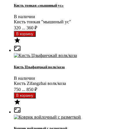
Кисть тонкая «мышиный ус»
В наличии
Кисть тонкая "мышиный ус"
320 ... 360
₽


Кисть Цзыфанчжай волк/коза
В наличии
Кисть Zifangzhai волк/коза
750 ... 850
₽


Коврик войлочный с разметкой