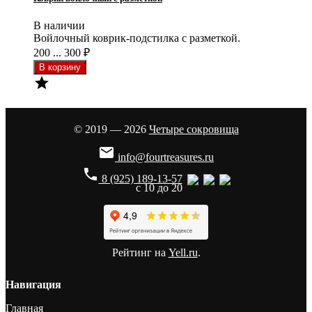
В наличии
Войлочный коврик-подстилка с разметкой.
200 ... 300
₽

© 2019 — 2026
Четыре сокровища

info@fourtreasures.ru
phone
8 (925) 189-13-57
с 10 до 20
Рейтинг на
Yell.ru
.
Навигация
Главная