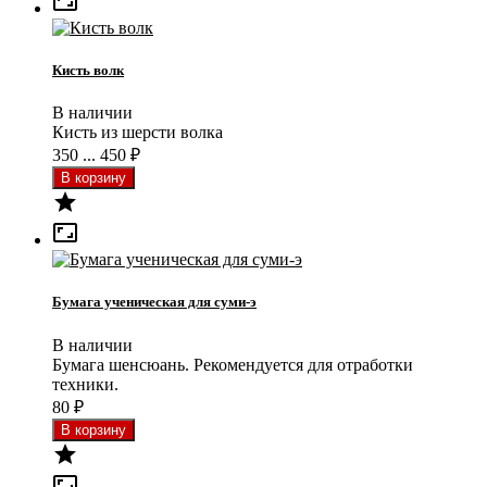

Кисть волк
В наличии
Кисть из шерсти волка
350 ... 450
₽


Бумага ученическая для суми-э
В наличии
Бумага шенсюань. Рекомендуется для отработки
техники.
80
₽

