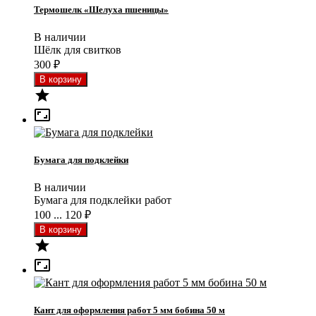
Термошелк «Шелуха пшеницы»
В наличии
Шёлк для свитков
300
₽


Бумага для подклейки
В наличии
Бумага для подклейки работ
100 ... 120
₽


Кант для оформления работ 5 мм бобина 50 м