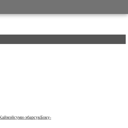
Каймэй
суми-э
барсук
Боку-