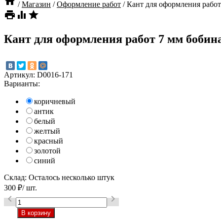

/
Магазин
/
Оформление работ
/
Кант для оформления работ



Кант для оформления работ 7 мм бобина
Артикул:
D0016-171
Варианты:
коричневый
антик
белый
желтый
красный
золотой
синий
Склад:
Осталось несколько штук
300
₽
/ шт.

