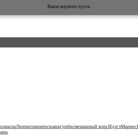
Ваша корзина пуста.
олк
коза
Люпинтан
шенсюань
гунби
смешанный ворс
Идэгэ
Мариес
ань