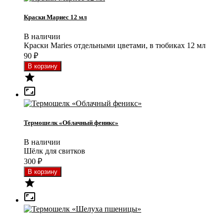
Краски Мариес 12 мл
В наличии
Краски Maries отдельными цветами, в тюбиках 12 мл
90
₽


Термошелк «Облачный феникс»
В наличии
Шёлк для свитков
300
₽

