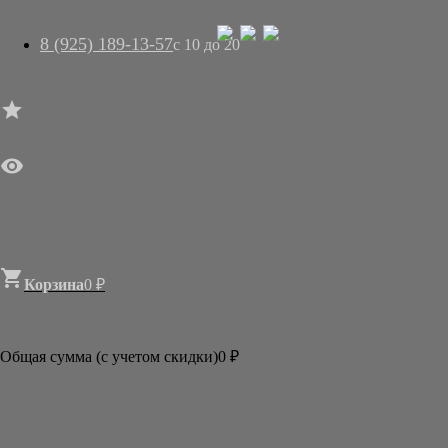
8 (925) 189-13-57
с 10 до 20




ГЛАВНАЯ

МАГАЗИН
АРТ-САЛОН
О НАС
ДОСТАВКА
КОНТАКТЫ
СТАТЬИ

Корзина
0
₽

Категории
АКЦИИ И РАСПРОДАЖИ
Общая сумма (с учетом скидки)
0
₽
БУМАГА
КИСТИ
ТУШЬ И КРАСКИ
АКСЕССУАРЫ
ГОТОВЫЕ ФОРМЫ