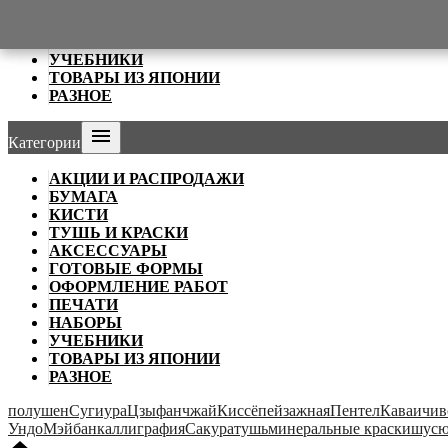
ОФОРМЛЕНИЕ РАБОТ
ПЕЧАТИ
НАБОРЫ
УЧЕБНИКИ
ТОВАРЫ ИЗ ЯПОНИИ
РАЗНОЕ

Категории
АКЦИИ И РАСПРОДАЖИ
БУМАГА
КИСТИ
ТУШЬ И КРАСКИ
АКСЕССУАРЫ
ГОТОВЫЕ ФОРМЫ
ОФОРМЛЕНИЕ РАБОТ
ПЕЧАТИ
НАБОРЫ
УЧЕБНИКИ
ТОВАРЫ ИЗ ЯПОНИИ
РАЗНОЕ
полушен
Сугиура
Цзыфанчжай
Киссё
пейзажная
Пентел
Каваичи
в
Ундо
Мэйбан
каллиграфия
Сакура
тушь
минеральные краски
шусю