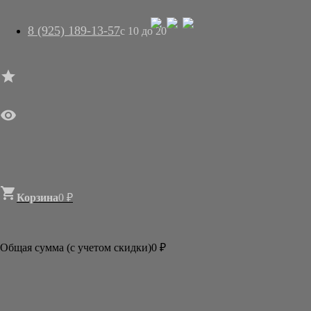
8 (925) 189-13-57
с 10 до 20




ГЛАВНАЯ

МАГАЗИН
АРТ-САЛОН
О НАС
ДОСТАВКА
КОНТАКТЫ
СТАТЬИ

Корзина
0
₽

Категории
АКЦИИ И РАСПРОДАЖИ
Общая сумма (с учетом скидки)
0
₽
БУМАГА
КИСТИ
ТУШЬ И КРАСКИ
АКСЕССУАРЫ
ГОТОВЫЕ ФОРМЫ