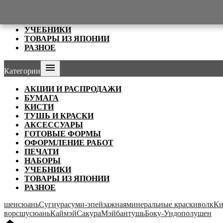
ОФОРМЛЕНИЕ РАБОТ
ПЕЧАТИ
НАБОРЫ
УЧЕБНИКИ
ТОВАРЫ ИЗ ЯПОНИИ
РАЗНОЕ

Категории
АКЦИИ И РАСПРОДАЖИ
БУМАГА
КИСТИ
ТУШЬ И КРАСКИ
АКСЕССУАРЫ
ГОТОВЫЕ ФОРМЫ
ОФОРМЛЕНИЕ РАБОТ
ПЕЧАТИ
НАБОРЫ
УЧЕБНИКИ
ТОВАРЫ ИЗ ЯПОНИИ
РАЗНОЕ
шенсюань
Сугиура
суми-э
пейзажная
минеральные краски
волк
Ки
ворс
шусюань
Каймэй
Сакура
Мэйбан
тушь
Боку-Ундо
полушен