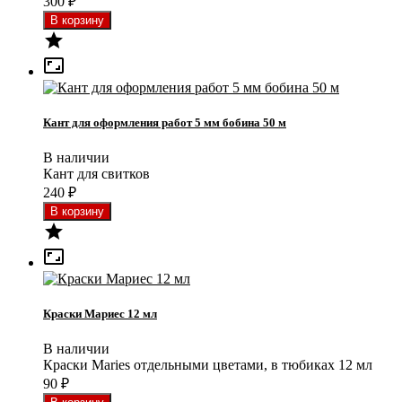
300
₽


Кант для оформления работ 5 мм бобина 50 м
В наличии
Кант для свитков
240
₽


Краски Мариес 12 мл
В наличии
Краски Maries отдельными цветами, в тюбиках 12 мл
90
₽