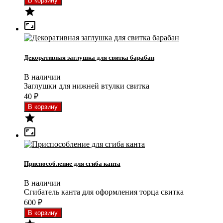


Декоративная заглушка для свитка барабан
В наличии
Заглушки для нижней втулки свитка
40
₽


Приспособление для сгиба канта
В наличии
Сгибатель канта для оформления торца свитка
600
₽