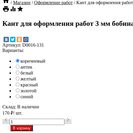

/
Магазин
/
Оформление работ
/
Кант для оформления работ



Кант для оформления работ 3 мм бобина
Артикул:
D0016-131
Варианты:
коричневый
антик
белый
желтый
красный
золотой
синий
Склад:
В наличии
170
₽
/ шт.

