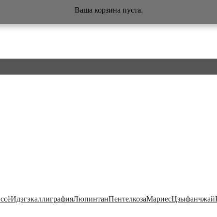
Ваша корзина пуста.
ссё
Идэгэ
каллиграфия
Люпинтан
Пентел
коза
Мариес
Цзыфанчжай