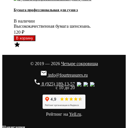
Бумага профессиональная для суми-э
В наличии
Высококачественная бумага шенсюань.
120
₽

© 2019 — 2026
Четыре сокровища

info@fourtreasures.ru
phone
8 (925) 189-13-57
с 10 до 20
Рейтинг на
Yell.ru
.
Навигация