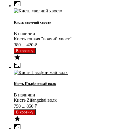

Кисть «волчий хвост»
В наличии
Кисть тонкая "волчий хвост"
380 ... 420
₽


Кисть Цзыфанчжай волк
В наличии
Кисть Zifangzhai волк
750 ... 850
₽

