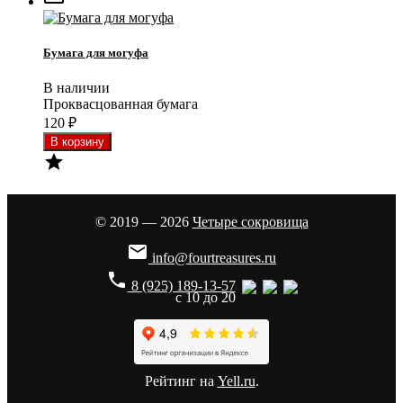
Бумага для могуфа
В наличии
Проквасцованная бумага
120
₽

© 2019 — 2026
Четыре сокровища

info@fourtreasures.ru
phone
8 (925) 189-13-57
с 10 до 20
Рейтинг на
Yell.ru
.