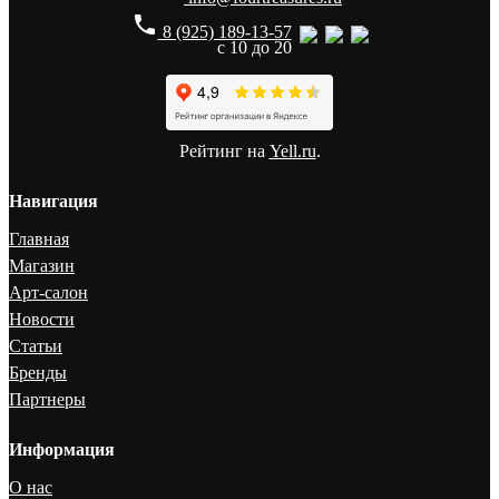
phone
8 (925) 189-13-57
с 10 до 20
Рейтинг на
Yell.ru
.
Навигация
Главная
Магазин
Арт-салон
Новости
Статьи
Бренды
Партнеры
Информация
О нас