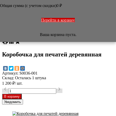
ОФОРМЛЕНИЕ РАБОТ
Общая сумма (с учетом скидки)
0
₽
ПЕЧАТИ
НАБОРЫ
УЧЕБНИКИ
ТОВАРЫ ИЗ ЯПОНИИ
Перейти в корзину
РАЗНОЕ

Ваша корзина пуста.
/
Магазин
/
Печати
/
Коробочка для печатей деревянная



Коробочка для печатей деревянная
Артикул:
S0036-001
Склад:
Осталась 1 штука
1 200
₽
/ шт.


Уведомить