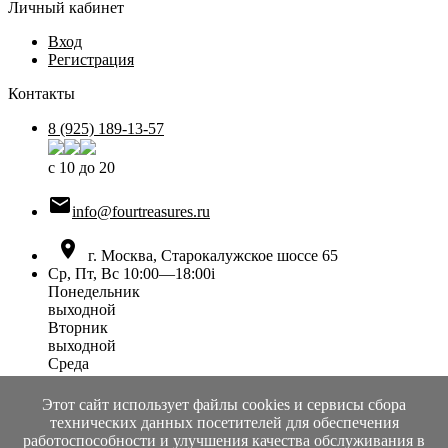
Личный кабинет
Вход
Регистрация
Контакты
8 (925) 189-13-57
с 10 до 20

info@fourtreasures.ru

г. Москва, Старокалужское шоссе 65
Ср, Пт, Вс 10:00—18:00
i
Понедельник
выходной
Вторник
выходной
Среда
10:00 — 18:00
Четверг
Этот сайт использует файлы cookies и сервисы сбора
выходной
технических данных посетителей для обеспечения
Пятница
работоспособности и улучшения качества обслуживания в