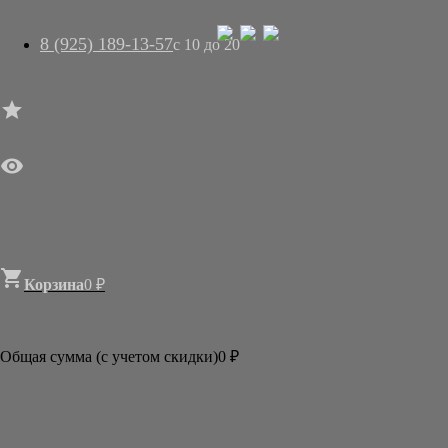
8 (925) 189-13-57
с 10 до 20




ГЛАВНАЯ

МАГАЗИН
АРТ-САЛОН
О НАС
ДОСТАВКА
КОНТАКТЫ
СТАТЬИ

Корзина
0
₽

Категории
АКЦИИ И РАСПРОДАЖИ
Общая сумма (с учетом скидки)
0
₽
БУМАГА
КИСТИ
ТУШЬ И КРАСКИ
АКСЕССУАРЫ
ГОТОВЫЕ ФОРМЫ