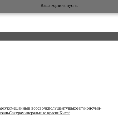
Ваша корзина пуста.
арсук
смешанный ворс
волк
полушен
тушь
коза
гунби
суми-
юань
Сакура
минеральные краски
Киссё