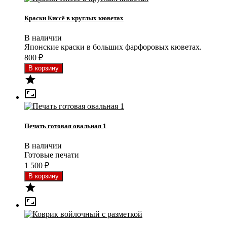
Краски Киссё в круглых кюветах
В наличии
Японские краски в больших фарфоровых кюветах.
800
₽


Печать готовая овальная 1
В наличии
Готовые печати
1 500
₽

