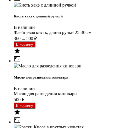
Кисть хакэ с длинной ручкой
В наличии
Флейцевая кисть, длина ручки 25-30 см.
360 ... 500
₽


Масло для разведения киновари
В наличии
Масло для разведения киновари
500
₽

