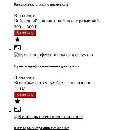
Коврик войлочный с разметкой
В наличии
Войлочный коврик-подстилка с разметкой.
200 ... 300
₽


Бумага профессиональная для суми-э
В наличии
Высококачественная бумага шенсюань.
120
₽


Киноварь в керамической банке