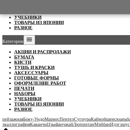
ОФОРМЛЕНИЕ РАБОТ
ПЕЧАТИ
НАБОРЫ
УЧЕБНИКИ
ТОВАРЫ ИЗ ЯПОНИИ
РАЗНОЕ

Категории
АКЦИИ И РАСПРОДАЖИ
БУМАГА
КИСТИ
ТУШЬ И КРАСКИ
АКСЕССУАРЫ
ГОТОВЫЕ ФОРМЫ
ОФОРМЛЕНИЕ РАБОТ
ПЕЧАТИ
НАБОРЫ
УЧЕБНИКИ
ТОВАРЫ ИЗ ЯПОНИИ
РАЗНОЕ
пейзажная
Боку-Ундо
Мариес
Пентел
Сугиура
Каймэй
шенсюань
б
э
каллиграфия
Каваичи
Цзыфанчжай
Люпинтан
Мэйбан
Идэгэ
шус