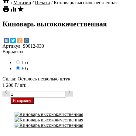

/
Магазин
/
Печати
/
Киноварь высококачественная



Киноварь высококачественная
Артикул:
S0012-030
Варианты:
15 г
30 г
Склад:
Осталось несколько штук
1 200
₽
/ шт.

