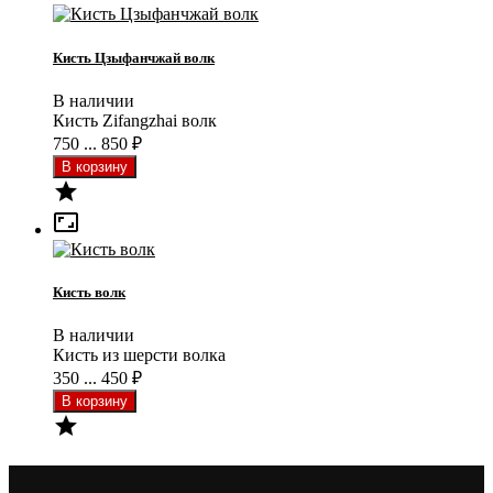
Кисть Цзыфанчжай волк
В наличии
Кисть Zifangzhai волк
750 ... 850
₽


Кисть волк
В наличии
Кисть из шерсти волка
350 ... 450
₽
