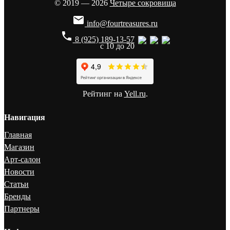
© 2019 — 2026
Четыре сокровища

info@fourtreasures.ru
phone
8 (925) 189-13-57
с 10 до 20
Рейтинг на
Yell.ru
.
Навигация
Главная
Магазин
Арт-салон
Новости
Статьи
Бренды
Партнеры