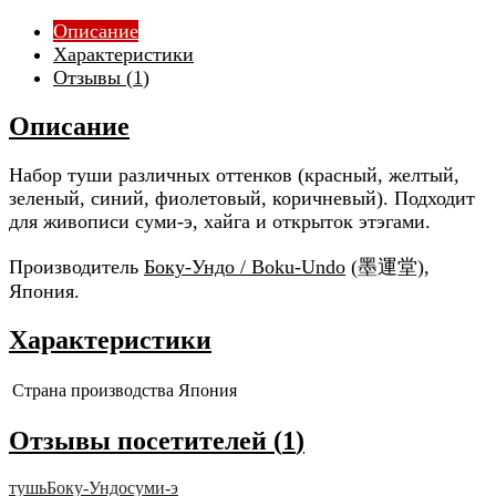
Описание
Характеристики
Отзывы (
1
)
Описание
Набор туши различных оттенков (красный, желтый,
зеленый, синий, фиолетовый, коричневый). Подходит
для живописи суми-э, хайга и открыток этэгами.
Производитель
Боку-Ундо / Boku-Undo
(墨運堂),
Япония.
Характеристики
Страна производства
Япония
Отзывы посетителей (
1
)
тушь
Боку-Ундо
суми-э