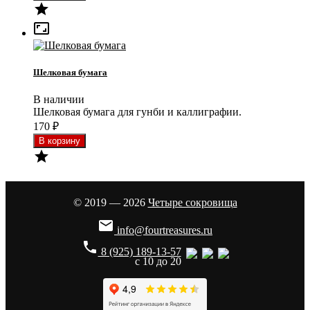


Шелковая бумага
В наличии
Шелковая бумага для гунби и каллиграфии.
170
₽

© 2019 — 2026
Четыре сокровища

info@fourtreasures.ru
phone
8 (925) 189-13-57
с 10 до 20