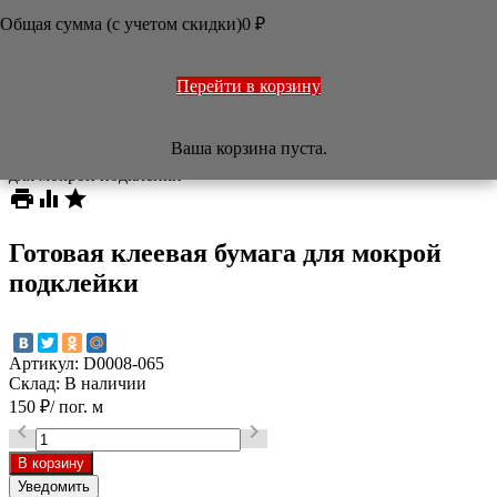
ОФОРМЛЕНИЕ РАБОТ
Общая сумма (с учетом скидки)
0
₽
ПЕЧАТИ
НАБОРЫ
УЧЕБНИКИ
ТОВАРЫ ИЗ ЯПОНИИ
Перейти в корзину
РАЗНОЕ

Ваша корзина пуста.
/
Магазин
/
Оформление работ
/
Готовая клеевая бумага
для мокрой подклейки



Готовая клеевая бумага для мокрой
подклейки
Артикул:
D0008-065
Склад:
В наличии
150
₽
/ пог. м


Уведомить