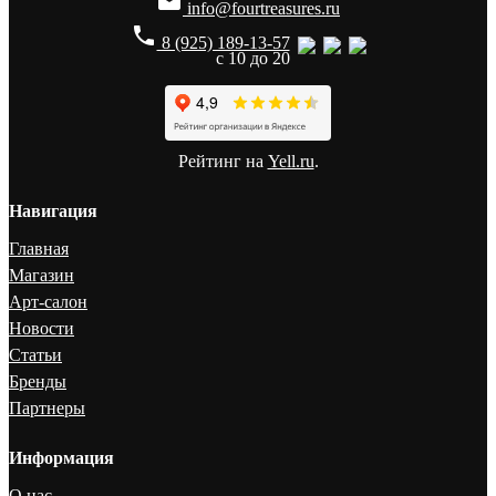

info@fourtreasures.ru
phone
8 (925) 189-13-57
с 10 до 20
Рейтинг на
Yell.ru
.
Навигация
Главная
Магазин
Арт-салон
Новости
Статьи
Бренды
Партнеры
Информация
О нас