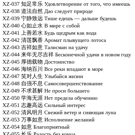
XZ-037 知足常乐 Удовлетворение от того, что имеешь
XZ-038 道法自然 Дао следует природе
XZ-039 宁静致远 Тише едешь — дальше будешь
XZ-040 心如止水 В мире с собой
XZ-041 上善若水 Будь щедрым как вода
XZ-042 清莲飘香 Аромат плывущего лотоса
XZ-043 吉祥如意 Талисман на удачу
XZ-044 来年无尽吉祥 Бесконечной удачи в новом году
XZ-045 厚德载物 Достоинство
XZ-046 海纳百川 Все реки впадают в море
XZ-047 笑对人生 Улыбайся жизни
XZ-048 自强不息 Самосовершенствование
XZ-049 不求甚解 Не проси большего
XZ-050 学海无涯 Нет предела обучению
XZ-051 志趣高远 Сильный интерес
XZ-052 清风明月 Свежий ветер и сияющая луна
XZ-053 万事如意 Исполнение желаний
XZ-054 如意 Благоприятный
XZ-055 长乐 Радость без конца