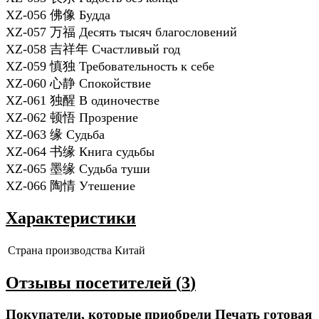
XZ-056 佛像 Будда
XZ-057 万福 Десять тысяч благословений
XZ-058 吉祥年 Счастливый год
XZ-059 慎独 Требовательность к себе
XZ-060 心静 Спокойствие
XZ-061 独醒 В одиночестве
XZ-062 顿悟 Прозрение
XZ-063 缘 Судьба
XZ-064 书缘 Книга судьбы
XZ-065 墨缘 Судьба туши
XZ-066 陶情 Утешение
Характеристики
Страна производства
Китай
Отзывы посетителей (
3
)
Покупатели, которые приобрели Печать готовая