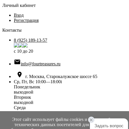
Личный кабинет
Вход
Регистрация
Контакты
8 (925) 189-13-57
с 10 до 20

info@fourtreasures.ru

г. Москва, Старокалужское шоссе 65
Ср, Пт, Вс 10:00—18:00
i
Понедельник
выходной
Вторник
выходной
Среда
10:00 — 18:00
Четверг
Этот сайт использует файлы cookies и сервисы сбора
выходной
технических данных посетителей для обеспечения
Задать вопрос
Пятница