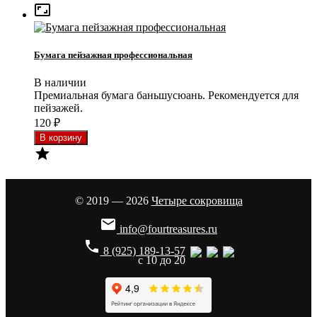

Бумага пейзажная профессиональная
В наличии
Премиальная бумага баньшусюань. Рекомендуется для
пейзажей.
120
₽

© 2019 — 2026
Четыре сокровища

info@fourtreasures.ru
phone
8 (925) 189-13-57
с 10 до 20