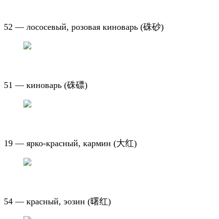
52 — лососевый, розовая киноварь (
硃砂
)
51 — киноварь (
硃磦
)
19 — ярко-красный, кармин (
大红
)
54 — красный, эозин (
曙红
)