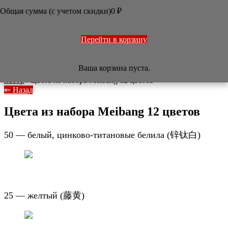
ОФОРМЛЕНИЕ РАБОТ
Общая сумма (с учетом скидки)
0
₽
ПЕЧАТИ
НАБОРЫ
УЧЕБНИКИ
ТОВАРЫ ИЗ ЯПОНИИ
Перейти в корзину
РАЗНОЕ

Ваша корзина пуста.
/
Четыре сокровища
/
Тушь и краски
/
Краски Мэйбан
набор
/
Цвета из набора Meibang 12 цветов
⇐ Назад
Цвета из набора Meibang 12 цветов
50 — белый, цинково-титановые белила (
锌钛白
)
25 — желтый (
藤黄
)