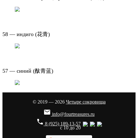
58 — индиго (
花青
)
57 — синий (酞青蓝)
© 2019 — 2026
Четыре сокровища

info@fourtreasures.ru
phone
8 (925) 189-13-57
с 10 до 20