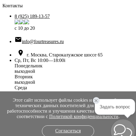
Контакты
8 (925) 189-13-57
с 10 до 20

info@fourtreasures.ru

г. Москва, Старокалужское шоссе 65
Ср, Пт, Вс 10:00—18:00
i
Понедельник
выходной
Вторник
выходной
Среда
10:00 — 18:00
Четверг
Этот сайт использует файлы cookies и сервисы сбора
выходной
технических данных посетителей для обеспечения
Задать вопрос
Пятница
работоспособности и улучшения качества обслуживания в
10:00 — 18:00
соответствии с
Политикой конфиденциальности
.
Суббота
выходной
Согласиться
Воскресенье