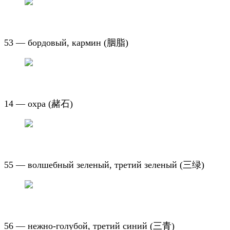
53 — бордовый, кармин (胭脂)
14 — охра (
赭石
)
55 — волшебный зеленый, третий зеленый (
三绿
)
56 — нежно-голубой, третий синий (
三青
)