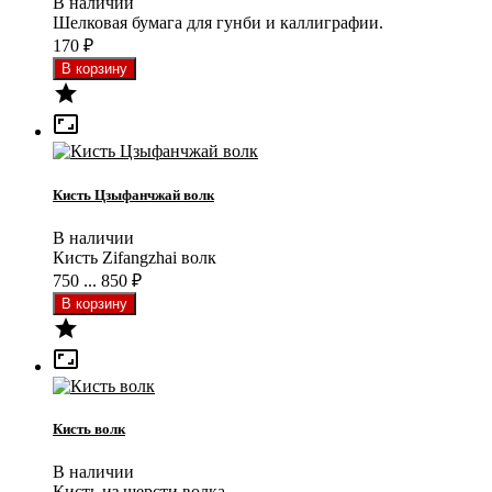
В наличии
Шелковая бумага для гунби и каллиграфии.
170
₽


Кисть Цзыфанчжай волк
В наличии
Кисть Zifangzhai волк
750 ... 850
₽


Кисть волк
В наличии
Кисть из шерсти волка