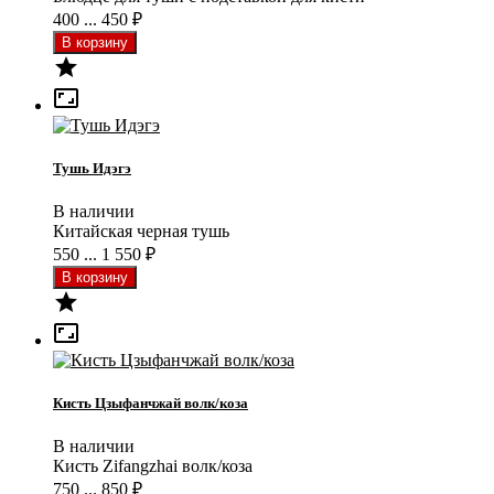
400 ... 450
₽


Тушь Идэгэ
В наличии
Китайская черная тушь
550 ... 1 550
₽


Кисть Цзыфанчжай волк/коза
В наличии
Кисть Zifangzhai волк/коза
750 ... 850
₽