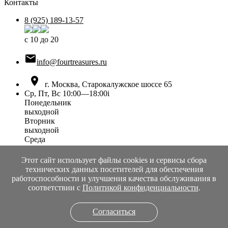
Контакты
8 (925) 189-13-57
с 10 до 20

info@fourtreasures.ru

г. Москва, Старокалужское шоссе 65
Ср, Пт, Вс 10:00—18:00
i
Понедельник
выходной
Вторник
выходной
Среда
10:00 — 18:00
Четверг
Этот сайт использует файлы cookies и сервисы сбора
выходной
технических данных посетителей для обеспечения
Пятница
работоспособности и улучшения качества обслуживания в
10:00 — 18:00
соответствии с
Политикой конфиденциальности
.
Суббота
выходной
Согласиться
Воскресенье
10:00 — 18:00