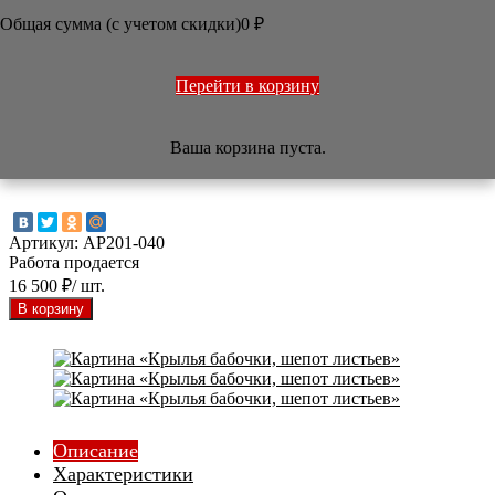
Общая сумма (с учетом скидки)

0
₽
/
Арт-салон
/
Картины
/
Картина «Крылья бабочки, шепот
листьев»



Перейти в корзину
Картина «Крылья бабочки, шепот
Ваша корзина пуста.
листьев»
Артикул:
AP201-040
Работа продается
16 500
₽
/ шт.
Описание
Характеристики