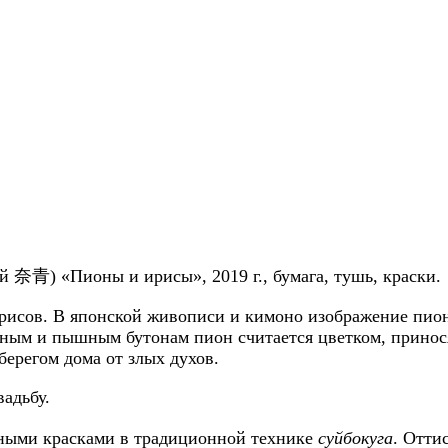
сей 奈青)
«Пионы и ирисы», 2019 г., бумага, тушь, краски.
ирисов. В японской живописи и кимоно изображение пио
упным и пышным бутонам пион считается цветком, принос
берегом дома от злых духов.
адьбу.
ьными красками в традиционной технике
суйбокуга
. Отти