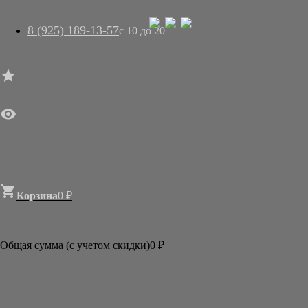
8 (925) 189-13-57
с 10 до 20




ГЛАВНАЯ

МАГАЗИН
АРТ-САЛОН
О НАС
ДОСТАВКА
КОНТАКТЫ
СТАТЬИ

Корзина
0
₽

Категории
АКЦИИ И РАСПРОДАЖИ
Общая сумма (с учетом скидки)
0
₽
КАРТИНЫ
ОТКРЫТКИ, КАЛЕНДАРИ
КНИГИ
ПОДАРКИ ИЗ ЯПОНИИ
НОВОГОДНИЕ СЮРПРИЗЫ