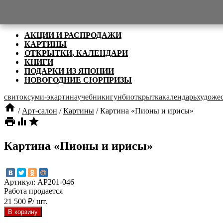

Категории
АКЦИИ И РАСПРОДАЖИ
КАРТИНЫ
ОТКРЫТКИ, КАЛЕНДАРИ
КНИГИ
ПОДАРКИ ИЗ ЯПОНИИ
НОВОГОДНИЕ СЮРПРИЗЫ
свиток
суми-э
картина
учебники
гунби
открытка
календарь
художес

/
Арт-салон
/
Картины
/
Картина «Пионы и ирисы»



Картина «Пионы и ирисы»
Артикул:
AP201-046
Работа продается
21 500
₽
/ шт.